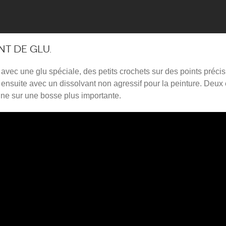
nt de glu.
 avec une glu spéciale, des petits crochets sur des points précis 
e ensuite avec un dissolvant non agressif pour la peinture. Deu
une sur une bosse plus importante.