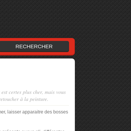
 est certes plus cher, mais vous
retoucher à la peinture.
mer, laisser apparaitre des bosses