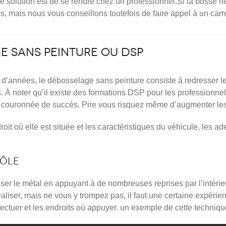
le solution est de se rendre chez un professionnel.Si la bosse ne
 mais nous vous conseillons toutefois de faire appel à un carro
e sans peinture ou DSP
 d’années, le débosselage sans peinture consiste à redresser le
 À noter qu’il existe des formations DSP pour les professionnels 
 couronnée de succès. Pire vous risquez même d’augmenter les
droit où elle est située et les caractéristiques du véhicule, les 
tôle
ser le métal en appuyant à de nombreuses reprises par l’intérieu
liser, mais ne vous y trompez pas, il faut une certaine expérienc
ectuer et les endroits où appuyer. un exemple de cette technique