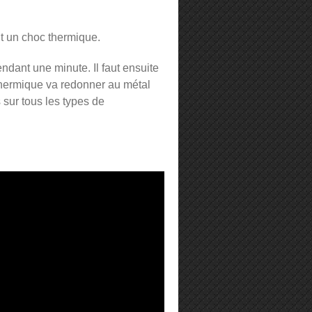
t un choc thermique.
endant une minute. Il faut ensuite
 thermique va redonner au métal
 sur tous les types de