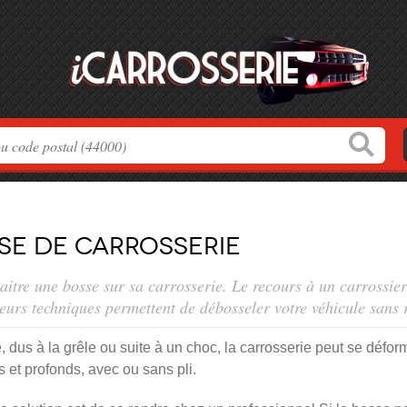
se de carrosserie
araitre une bosse sur sa carrosserie. Le recours à un carrossier
ieurs techniques permettent de débosseler votre véhicule sans 
, dus à la grêle ou suite à un choc, la carrosserie peut se défor
 et profonds, avec ou sans pli.