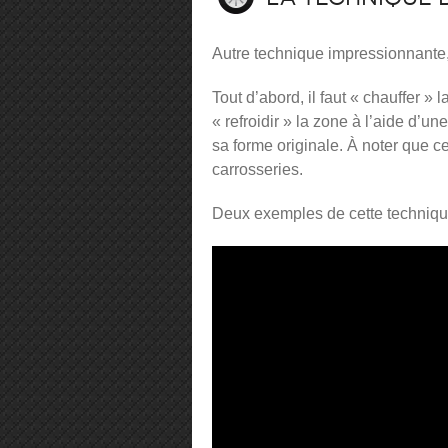
Autre technique impressionnante,
Tout d’abord, il faut « chauffer »
« refroidir » la zone à l’aide d’
sa forme originale. À noter que c
carrosseries.
Deux exemples de cette techniqu