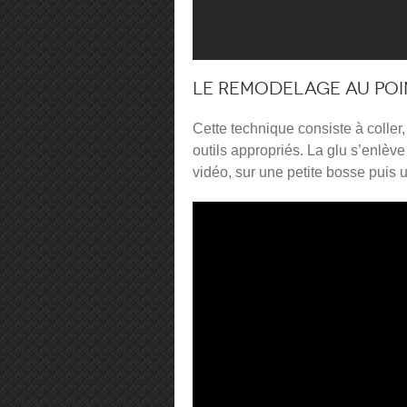
Le remodelage au poi
Cette technique consiste à coller,
outils appropriés. La glu s’enlèv
vidéo, sur une petite bosse puis 