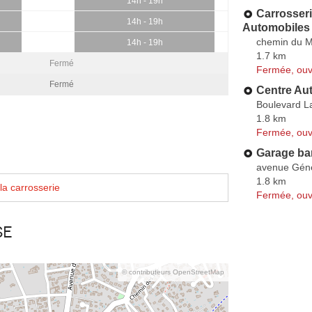
14h - 19h
Carrosser
14h - 19h
Automobiles
chemin du M
14h - 19h
1.7 km
Fermé
Fermée, ouv
Fermé
Centre Au
Boulevard L
1.8 km
Fermée, ouv
Garage ba
avenue Gén
1.8 km
la carrosserie
Fermée, ouv
se
© contributeurs OpenStreetMap