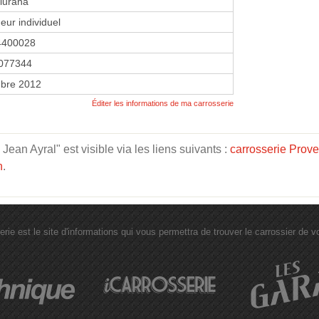
iurana
eur individuel
4400028
077344
bre 2012
Éditer les informations de ma carrosserie
an Ayral" est visible via les liens suivants :
carrosserie Prov
n
.
erie est le site d'informations qui vous permettra de trouver le carrossier de vot