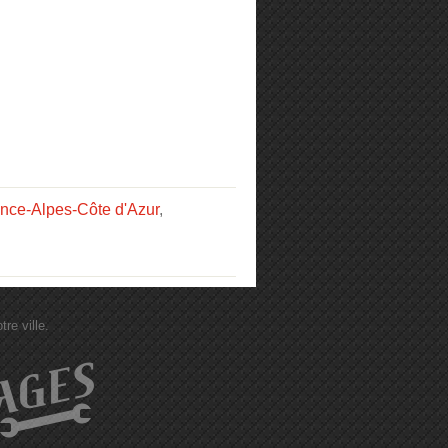
ence-Alpes-Côte d'Azur
,
re ville.