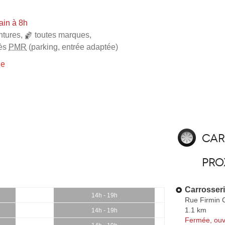
ain à 8h
ntures
,
toutes marques
,
ès
PMR
(parking, entrée adaptée)
ie
Car
pro
Carrosse
14h - 19h
Rue Firmin 
1.1 km
14h - 19h
Fermée, ouv