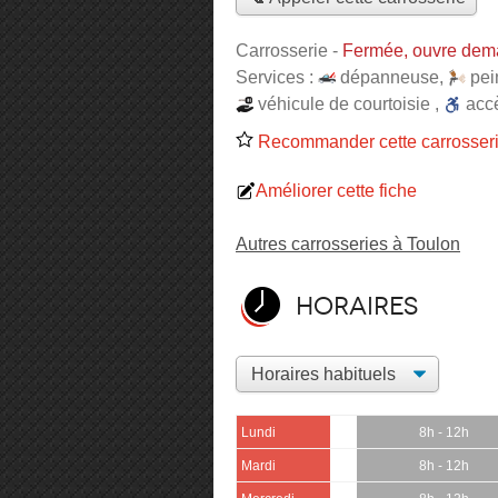
Carrosserie
-
Fermée, ouvre dem
Services :
dépanneuse
,
pei
véhicule de courtoisie
,
acc
Recommander cette carrosser
Améliorer cette fiche
Autres carrosseries à Toulon
Horaires
Lundi
8h - 12h
Mardi
8h - 12h