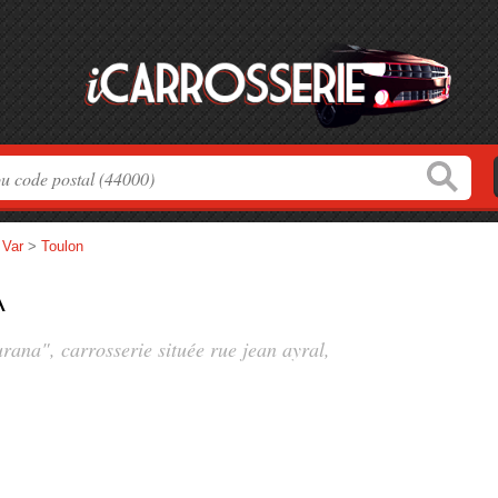
>
Var
>
Toulon
a
urana", carrosserie située
rue jean ayral
,