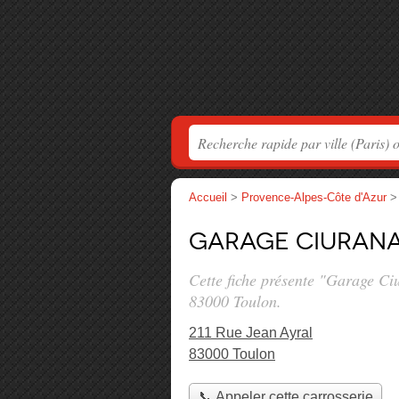
Accueil
>
Provence-Alpes-Côte d'Azur
Garage Ciuran
Cette fiche présente "Garage Ci
83000 Toulon.
211 Rue Jean Ayral
83000 Toulon
📞 Appeler cette carrosserie