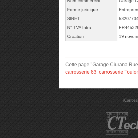
Nom commercial
Garage C
Forme juridique
Entrepren
SIRET
5320773
N° TVA Intra.
FR44532
Création
19 novem
Cette page "Garage Ciurana Rue Je
carrosserie 83
,
carrosserie Toulo
iCarross