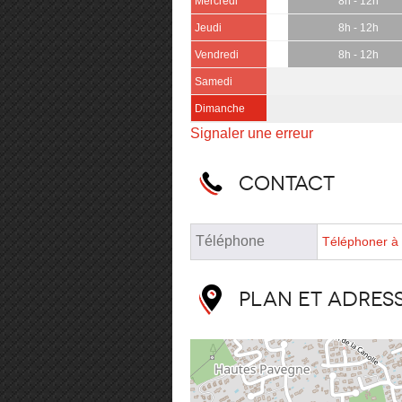
Mercredi
8h - 12h
Jeudi
8h - 12h
Vendredi
8h - 12h
Samedi
Dimanche
Signaler une erreur
Contact
Téléphone
Téléphoner à 
Plan et adres