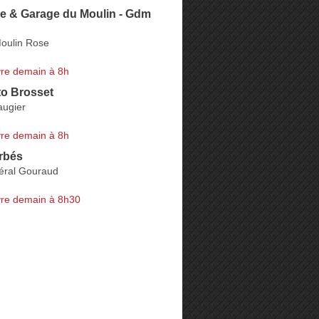
ie & Garage du Moulin - Gdm
oulin Rose
re demain à 8h
to Brosset
augier
re demain à 8h
rbés
éral Gouraud
re demain à 8h30