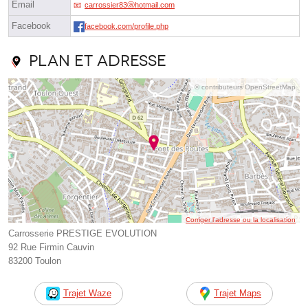
Email
carrossier83ⓐhotmail.com
Facebook
facebook.com/profile.php
Plan et adresse
© contributeurs OpenStreetMap
Corriger l’adresse ou la localisation
Carrosserie PRESTIGE EVOLUTION
92 Rue Firmin Cauvin
83200 Toulon
Trajet Waze
Trajet Maps