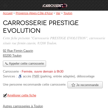
Accueil
>
Provence-Alpes-Côte d'Azur
>
Var
>
Toulon
Carrosserie PRESTIGE
EVOLUTION
Cette fiche présente "Carrosserie PRESTIGE EVOLUTION", carrosserie
située
rue firmin cauvin
, 83200 Toulon.
92 Rue Firmin Cauvin
83200 Toulon
📞 Appeler cette carrosserie
Carrosserie
-
Fermée, ouvre demain à 8h30
Services :
accès
PMR
(parking, entrée adaptée)
,
débosselage
Une personne
recommande
cette carrosserie.
Je recommande
Améliorer cette fiche
Autres carrosseries à Toulon