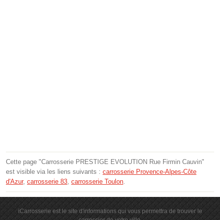
Cette page "Carrosserie PRESTIGE EVOLUTION Rue Firmin Cauvin"
est visible via les liens suivants :
carrosserie Provence-Alpes-Côte
d'Azur
,
carrosserie 83
,
carrosserie Toulon
.
iCarrosserie est le site d'informations qui vous permettra de trouver le