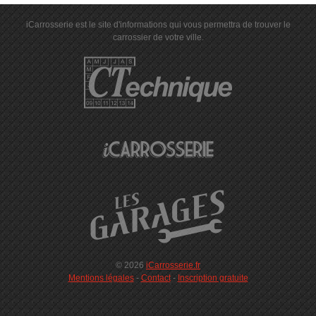
iCarrosserie est le site d'informations qui vous permettra de trouver le
carrossier de votre ville.
© 2026
iCarrosserie.fr
Mentions légales
-
Contact
-
Inscription gratuite