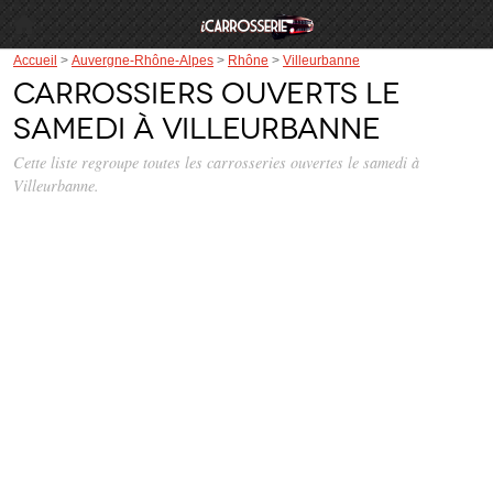
Accueil
>
Auvergne-Rhône-Alpes
>
Rhône
>
Villeurbanne
Carrossiers ouverts le
samedi à Villeurbanne
Cette liste regroupe toutes les carrosseries ouvertes le samedi à
Villeurbanne.