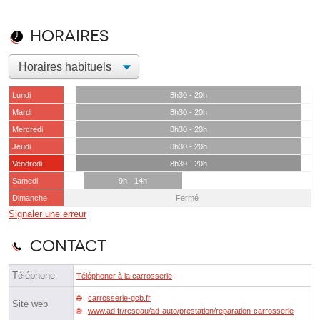
Horaires
Lundi
8h30 - 20h
Mardi
8h30 - 20h
Mercredi
8h30 - 20h
Jeudi
8h30 - 20h
Vendredi
8h30 - 20h
Samedi
9h - 14h
Dimanche
Fermé
Signaler une erreur
Contact
Téléphone
Téléphoner à la carrosserie
carrosserie-gcb.fr
Site web
www.ad.fr/reseau/ad-auto/prestation/reparation-carrosserie