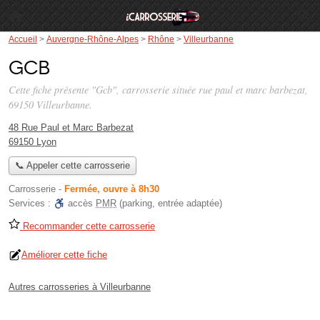
Accueil
>
Auvergne-Rhône-Alpes
>
Rhône
>
Villeurbanne
Gcb
Cette fiche présente "Gcb", carrosserie située
rue paul et marc barbezat
,
69150 Villeurbanne.
48 Rue Paul et Marc Barbezat
69150 Lyon
📞 Appeler cette carrosserie
Carrosserie
-
Fermée, ouvre à 8h30
Services :
accès
PMR
(parking, entrée adaptée)
Recommander cette carrosserie
Améliorer cette fiche
Autres carrosseries à Villeurbanne