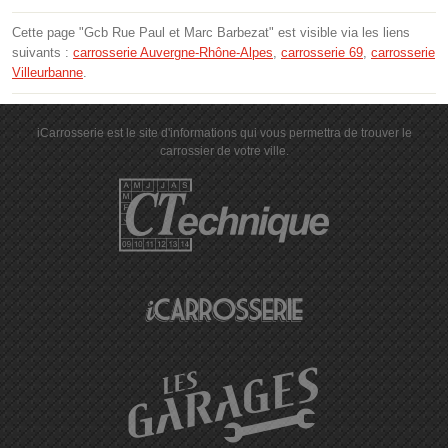
Cette page "Gcb Rue Paul et Marc Barbezat" est visible via les liens
suivants :
carrosserie Auvergne-Rhône-Alpes
,
carrosserie 69
,
carrosserie
Villeurbanne
.
iCarrosserie est le site d'informations qui vous permettra de trouver le
carrossier de votre ville.