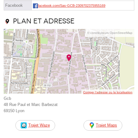
Facebook
facebook.com/Sas-GCB-2309702375955169
Plan et adresse
© contributeurs OpenStreetMap
Corriger l’adresse ou la localisation
Gcb
48 Rue Paul et Marc Barbezat
69150 Lyon
Trajet Waze
Trajet Maps