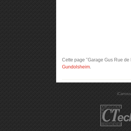
Cette page "Garage Gus Rue de Me
Gundolsheim
.
iCarross