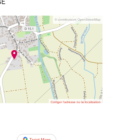
se
© contributeurs OpenStreetMap
Corriger l’adresse ou la localisation
Trajet Maps