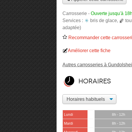
Carrosserie
-
Ouverte jusqu'à 18
Services :
bris de glace
,
to
adaptée)
Recommander cette carrosser
Améliorer cette fiche
Autres carrosseries à Gundolshe
Horaires
Lundi
8h - 12h
Mardi
8h - 12h