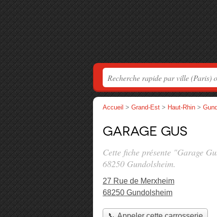
Accueil
>
Grand-Est
>
Haut-Rhin
>
Gund
Garage Gus
Cette fiche présente "Garage Gu
68250 Gundolsheim.
27 Rue de Merxheim
68250 Gundolsheim
📞 Appeler cette carrosserie