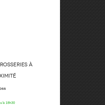
rosseries à
ximité
oss
qu'à 18h30