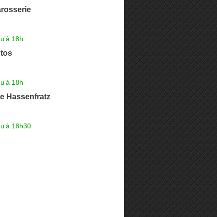
rosserie
qu'à 18h
tos
qu'à 18h
e Hassenfratz
qu'à 18h30