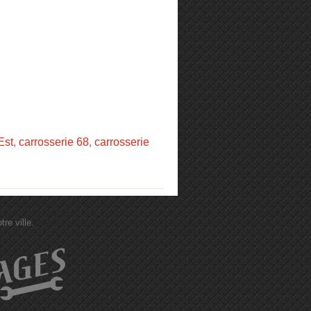
Est
,
carrosserie 68
,
carrosserie
re ville.