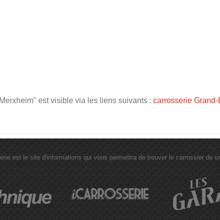
rxheim" est visible via les liens suivants :
carrosserie Grand-
erie est le site d'informations qui vous permettra de trouver le carrossier de vot