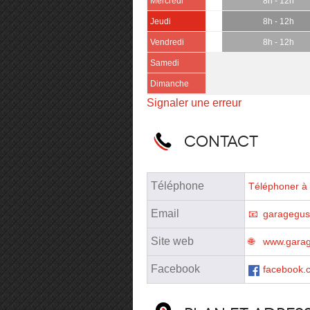
Mercredi
8h - 12h
Jeudi
8h - 12h
Vendredi
8h - 12h
Samedi
Dimanche
Signaler une erreur
Contact
Téléphone
Téléphoner à 
Email
garagegus
Site web
www.gara
Facebook
facebook