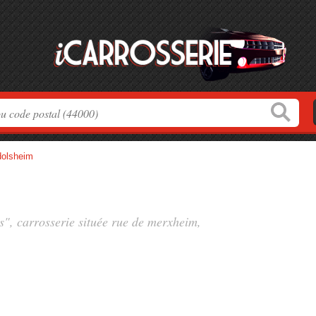
olsheim
s", carrosserie située
rue de merxheim
,