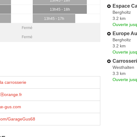
13h45 - 18h
Espace Ca
13h45 - 18h
Bergholtz
3.2 km
13h45 - 17h
Ouverte jus
Fermé
Europe Au
Fermé
Bergholtz
3.2 km
Ouverte jus
Carrosseri
Westhalten
3.3 km
Ouverte jus
la carrosserie
ⓐorange.fr
ge-gus.com
.com/GarageGus68