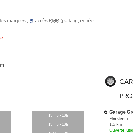
h
utes marques
,
accès
PMR
(parking, entrée
ie
im
Car
pro
Garage Gr
13h45 - 18h
Merxheim
1.5 km
13h45 - 18h
Ouverte jus