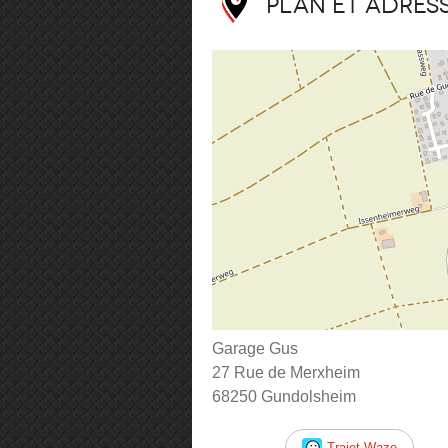
Plan et adres
Garage Gus
27 Rue de Merxheim
68250 Gundolsheim
Trajet Waze