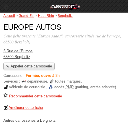
Accueil
>
Grand-Est
>
Haut-Rhin
>
Bergholtz
Europe Autos
Cette fiche présente "Europe Autos", carrosserie située
rue de l'europe
,
68500 Bergholtz.
5 Rue de l'Europe
68500 Bergholtz
📞 Appeler cette carrosserie
Carrosserie
-
Fermée, ouvre à 8h
Services :
dépanneuse
,
toutes marques
,
véhicule de courtoisie
,
accès
PMR
(parking, entrée adaptée)
Recommander cette carrosserie
Améliorer cette fiche
Autres carrosseries à Bergholtz