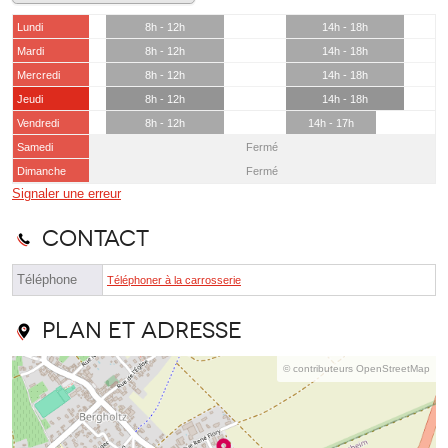
Lundi
8h - 12h
14h - 18h
Mardi
8h - 12h
14h - 18h
Mercredi
8h - 12h
14h - 18h
Jeudi
8h - 12h
14h - 18h
Vendredi
8h - 12h
14h - 17h
Samedi
Fermé
Dimanche
Fermé
Signaler une erreur
Contact
Téléphone
Téléphoner à la carrosserie
Plan et adresse
© contributeurs OpenStreetMap