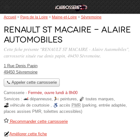
Accueil
>
Pays de la Loire
>
Maine-et-Loire
>
Sèvremoine
RENAULT ST MACAIRE - Alaire
Automobiles
Cette fiche présente "RENAULT ST MACAIRE - Alaire Automobiles",
carrosserie située
rue denis papin
, 49450 Sèvremoine.
1 Rue Denis Papin
49450 Sèvremoine
📞 Appeler cette carrosserie
Carrosserie
-
Fermée, ouvre lundi à 8h00
Services :
dépanneuse
,
peintures
,
toutes marques
,
véhicule de courtoisie
,
accès
PMR
(parking, entrée adaptée,
places assises PMR, toilettes accessibles)
Recommander cette carrosserie
Améliorer cette fiche