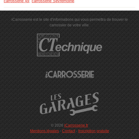
carrosserie 49
,
carrosserie Sèvremoine
.
iCarrosserie est le site d'informations qui vous permettra de trouver le
carrossier de votre ville.
© 2026
iCarrosserie.fr
Mentions légales
-
Contact
-
Inscription gratuite