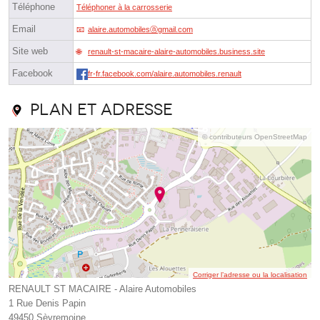
Téléphone
Téléphoner à la carrosserie
Email
alaire.automobilesⓐgmail.com
Site web
renault-st-macaire-alaire-automobiles.business.site
Facebook
fr-fr.facebook.com/alaire.automobiles.renault
Plan et adresse
© contributeurs OpenStreetMap
Corriger l’adresse ou la localisation
RENAULT ST MACAIRE - Alaire Automobiles
1 Rue Denis Papin
49450 Sèvremoine