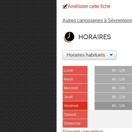
Améliorer cette fiche
Autres carrosseries à Sèvremoin
Horaires
Lundi
8h - 12h
Mardi
8h - 12h
Mercredi
8h - 12h
Jeudi
8h - 12h
Vendredi
8h - 12h
Samedi
Dimanche
Signaler une erreur