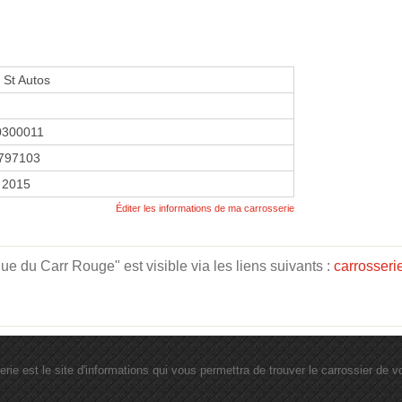
 St Autos
0300011
797103
r 2015
Éditer les informations de ma carrosserie
e du Carr Rouge" est visible via les liens suivants :
carrosseri
erie est le site d'informations qui vous permettra de trouver le carrossier de vot