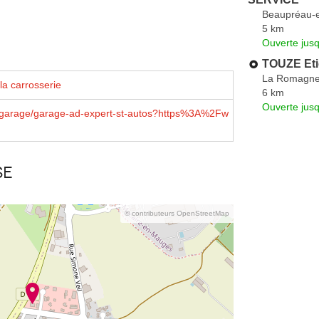
Beaupréau-
5 km
Ouverte jus
TOUZE Et
La Romagn
la carrosserie
6 km
Ouverte jus
/garage/garage-ad-expert-st-autos?https%3A%2Fw
se
© contributeurs OpenStreetMap