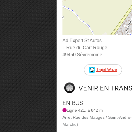
Ad Expert St Autos
1 Rue du Carr Rouge
49450 Sèvremoine
Trajet Waze
Venir en tran
En bus
Ligne 421, à 842 m
Arrêt Rue des Mauges / Saint-André-
Marche)