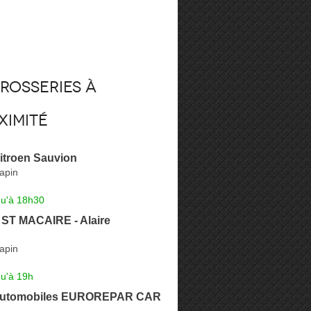
rosseries à
ximité
itroen Sauvion
apin
qu'à 18h30
T MACAIRE - Alaire
apin
qu'à 19h
Automobiles EUROREPAR CAR