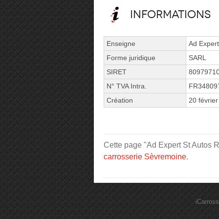
Informations
Enseigne
Ad Expert
Forme juridique
SARL
SIRET
8097971
N° TVA Intra.
FR34809
Création
20 févrie
Cette page "Ad Expert St Autos Ru
carrosserie Sèvremoine
.
iCarross