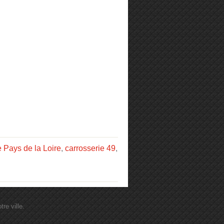
e Pays de la Loire
,
carrosserie 49
,
re ville.