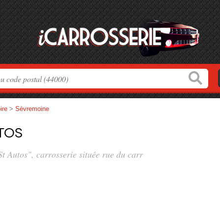
ire
>
Sèvremoine
tos
St Autos", carrosserie située
rue du carr