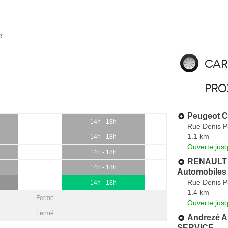
e
Car
pro
Peugeot C
14h - 18h
Rue Denis P
1.1 km
14h - 18h
Ouverte jus
14h - 18h
RENAULT S
14h - 18h
Automobiles
Rue Denis P
14h - 18h
1.4 km
Fermé
Ouverte jus
Fermé
Andrezé 
SERVICE