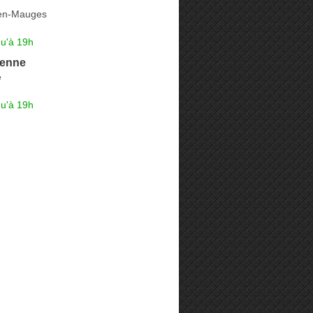
en-Mauges
qu'à 19h
ienne
e
qu'à 19h