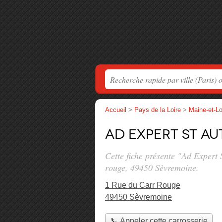
Accueil
>
Pays de la Loire
>
Maine-et-Lo
Ad Expert St Au
Cette fiche présente "Ad Expert 
rouge
, 49450 Sèvremoine.
1 Rue du Carr Rouge
49450 Sèvremoine
📞 Appeler cette carrosserie