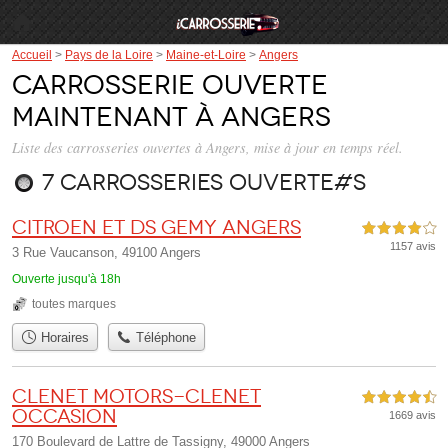
Accueil
>
Pays de la Loire
>
Maine-et-Loire
>
Angers
Carrosserie ouverte
maintenant à Angers
Liste des carrosseries ouvertes à Angers, mise à jour en temps réel.
7 carrosseries ouverte#s
Citroen et Ds Gemy Angers
4,0 étoiles sur 5
1157 avis
3 Rue Vaucanson, 49100 Angers
Ouverte jusqu'à 18h
toutes marques
Horaires
Téléphone
Clenet Motors-Clenet
4,5 étoiles sur 5
Occasion
1669 avis
170 Boulevard de Lattre de Tassigny, 49000 Angers