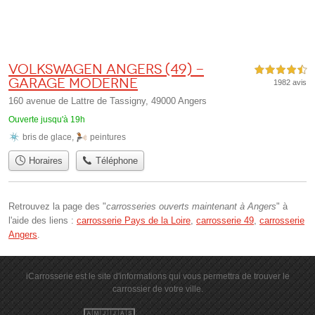
Volkswagen Angers (49) -
4,5 étoiles sur 5
Garage Moderne
1982 avis
160 avenue de Lattre de Tassigny, 49000 Angers
Ouverte jusqu'à 19h
bris de glace
,
peintures
Horaires
Téléphone
Retrouvez la page des "
carrosseries ouverts maintenant à Angers
" à
l'aide des liens :
carrosserie Pays de la Loire
,
carrosserie 49
,
carrosserie
Angers
.
iCarrosserie est le site d'informations qui vous permettra de trouver le
carrossier de votre ville.