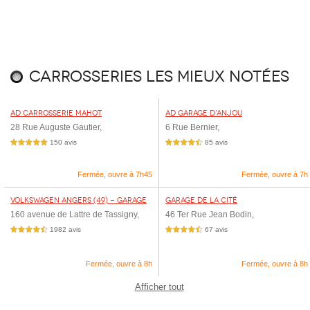
Carrosseries les mieux notées
AD Carrosserie MAHOT
AD Garage d'ANJOU
28 Rue Auguste Gautier,
6 Rue Bernier,
150 avis
85 avis
5,0 étoiles sur 5
4,5 étoiles sur 5
Fermée, ouvre à 7h45
Fermée, ouvre à 7h
Volkswagen Angers (49) - Garage
Garage de la Cité
Moderne
160 avenue de Lattre de Tassigny,
46 Ter Rue Jean Bodin,
1982 avis
67 avis
4,5 étoiles sur 5
4,5 étoiles sur 5
Fermée, ouvre à 8h
Fermée, ouvre à 8h
Afficher tout