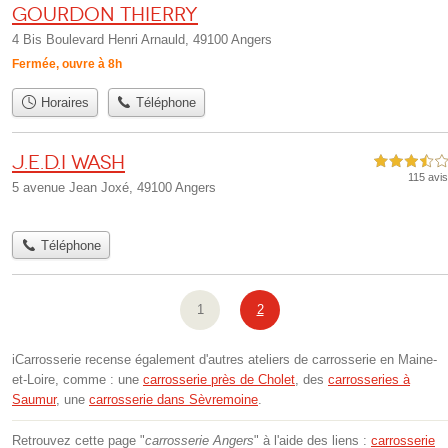
GOURDON Thierry
4 Bis Boulevard Henri Arnauld, 49100 Angers
Fermée, ouvre à 8h
Horaires
Téléphone
J.E.D.I Wash
3,5 étoiles sur 5
115 avis
5 avenue Jean Joxé, 49100 Angers
Téléphone
1
2
iCarrosserie recense également d'autres ateliers de carrosserie en Maine-
et-Loire, comme : une
carrosserie près de Cholet
, des
carrosseries à
Saumur
, une
carrosserie dans Sèvremoine
.
Retrouvez cette page "
carrosserie Angers
" à l'aide des liens :
carrosserie