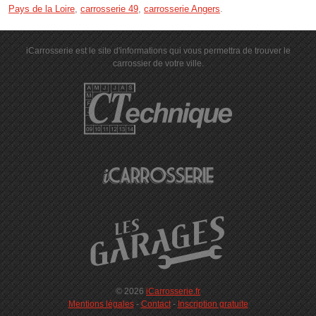
Pays de la Loire
,
carrosserie 49
,
carrosserie Angers
.
iCarrosserie est le site d'informations qui vous permettra de trouver le
carrossier de votre ville.
© 2026
iCarrosserie.fr
Mentions légales
-
Contact
-
Inscription gratuite