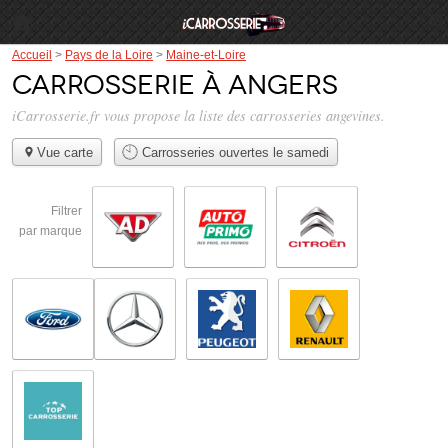
Accueil
>
Pays de la Loire
>
Maine-et-Loire
Carrosserie à Angers
iCarrosserie.fr vous propose la liste des
carrosseries angevines
.
Vue carte
Carrosseries ouvertes le samedi
Filtrer
par marque