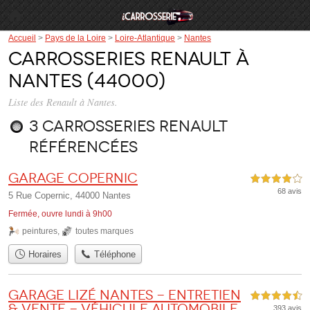
Accueil
>
Pays de la Loire
>
Loire-Atlantique
>
Nantes
Carrosseries Renault à
Nantes (44000)
Liste des Renault à Nantes.
3 carrosseries Renault
référencées
Garage Copernic
4,0 étoiles sur 5
68 avis
5 Rue Copernic, 44000 Nantes
Fermée, ouvre lundi à 9h00
peintures
,
toutes marques
Horaires
Téléphone
Garage Lizé Nantes - Entretien
4,5 étoiles sur 5
& Vente - Véhicule automobile
393 avis