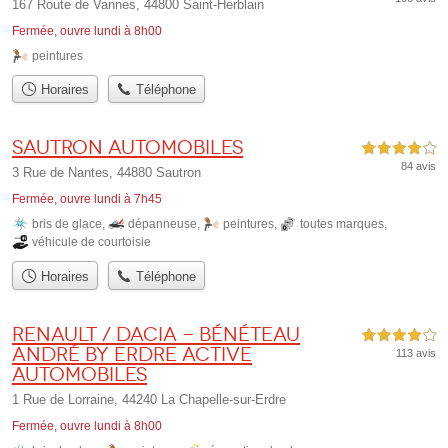
167 Route de Vannes, 44800 Saint-Herblain
Fermée, ouvre lundi à 8h00
peintures
Horaires
Téléphone
Sautron Automobiles
4,0 étoiles sur 5
84 avis
3 Rue de Nantes, 44880 Sautron
Fermée, ouvre lundi à 7h45
bris de glace
,
dépanneuse
,
peintures
,
toutes marques
,
véhicule de courtoisie
Horaires
Téléphone
Renault / Dacia - Bénéteau
4,0 étoiles sur 5
André by Erdre Active
113 avis
Automobiles
1 Rue de Lorraine, 44240 La Chapelle-sur-Erdre
Fermée, ouvre lundi à 8h00