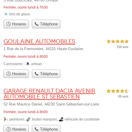
3 Rue Boucicaut, 44700 Orvault
Fermée, ouvre lundi à 7h30
bris de glace
Horaires
Téléphone
Goulaine Automobiles
5,0 étoiles sur 5
198 avis
1 Rue de la Fremonière, 44115 Haute-Goulaine
Fermée, ouvre lundi à 8h00
Carrosserie -
artisan
Horaires
Téléphone
Garage Renault Dacia Avenir
4,5 étoiles sur 5
Automobile St Sebastien
69 avis
52 Rue Maurice Daniel, 44230 Saint-Sébastien-sur-Loire
Fermée, ouvre lundi à 8h00
peintures
,
toutes marques
,
véhicule de courtoisie
Horaires
Téléphone