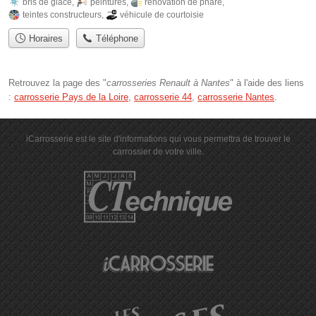
bris de glace
,
peintures
,
rénovation de phare
,
teintes constructeurs
,
véhicule de courtoisie
Horaires
Téléphone
Retrouvez la page des "
carrosseries Renault à Nantes
" à l'aide des liens
:
carrosserie Pays de la Loire
,
carrosserie 44
,
carrosserie Nantes
.
iCarrosserie est le site d'informations qui vous permettra de trouver le
carrossier de votre ville.