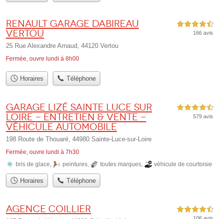
Renault Garage Dabireau
4,5 étoiles sur 5
Vertou
166 avis
25 Rue Alexandre Arnaud, 44120 Vertou
Fermée, ouvre lundi à 8h00
Horaires
Téléphone
Garage Lizé Sainte Luce Sur
4,5 étoiles sur 5
Loire - Entretien & Vente -
579 avis
véhicule automobile
198 Route de Thouaré, 44980 Sainte-Luce-sur-Loire
Fermée, ouvre lundi à 7h30
bris de glace
,
peintures
,
toutes marques
,
véhicule de courtoisie
Horaires
Téléphone
Agence Coillier
4,5 étoiles sur 5
106 avis