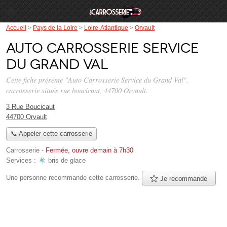
Accueil
>
Pays de la Loire
>
Loire-Atlantique
>
Orvault
Auto Carrosserie Service
du Grand Val
Cette fiche présente "Auto Carrosserie Service du Grand Val",
carrosserie située
rue boucicaut
, 44700 Orvault.
3 Rue Boucicaut
44700 Orvault
📞 Appeler cette carrosserie
Carrosserie
-
Fermée, ouvre demain à 7h30
Services :
bris de glace
Une personne
recommande
cette carrosserie.
Je recommande