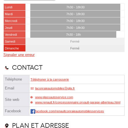
Lundi
7h30 - 18h30
Mardi
7h30 - 18h30
Mercredi
7h30 - 18h30
Jeudi
7h30 - 18h30
Vendredi
7h30 - 18h
Samedi
Fermé
Dimanche
Fermé
Signaler une erreur
Contact
Téléphone
Téléphoner à la carrosserie
Email
laconraieautomobilesⓐgjla.fr
www.glassautoservice.com
Site web
www.renault.fr/concessionnaire.orvault-garage-alberteau.html
Facebook
facebook.com/renaultconraieautomobilesservices
Plan et adresse