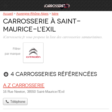
Accueil
>
Auvergne-Rhône-Alpes
>
Isère
Carrosserie à Saint-
Maurice-l'Exil
iCarrosserie.fr vous propose la liste des
carrosseries samauritaines
.
Filtrer
par marque
4 carrosseries référencées
A.Z Carrosserie
16 Rue Newton, 38550 Saint-Maurice-l'Exil
Téléphone