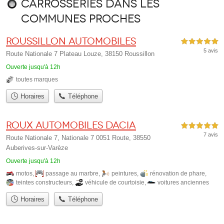
Carrosseries dans les
communes proches
Roussillon Automobiles
5,0 étoiles sur 5
5 avis
Route Nationale 7 Plateau Louze, 38150 Roussillon
Ouverte jusqu'à 12h
toutes marques
Horaires
Téléphone
ROUX AUTOMOBILES Dacia
5,0 étoiles sur 5
7 avis
Route Nationale 7, Nationale 7 0051 Route, 38550
Auberives-sur-Varèze
Ouverte jusqu'à 12h
motos
,
passage au marbre
,
peintures
,
rénovation de phare
,
teintes constructeurs
,
véhicule de courtoisie
,
voitures anciennes
Horaires
Téléphone