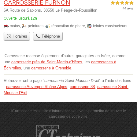
Carrosserie Furnon
5,0 étoiles sur 5
44 avis
6A Route de Sablons, 38550 Le Péage-de-Roussillon
Ouverte jusqu'à 12h
motos
,
peintures
,
rénovation de phare
,
teintes constructeurs
Horaires
Téléphone
iCarrosserie recense également d'autres garagistes en Isère, comme :
une
carrosserie près de Saint-Martin-d'Hères
, les
carrosseries à
Échirolles
, une
carrosserie à Grenoble
.
Retrouvez cette page "
carrosserie Saint-Maurice-l'Exil
" à l'aide des liens
:
carrosserie Auvergne-Rhône-Alpes
,
carrosserie 38
,
carrosserie Saint-
Maurice-l'Exil
.
iCarrosserie est le site d'informations qui vous permettra de trouver le
carrossier de votre ville.