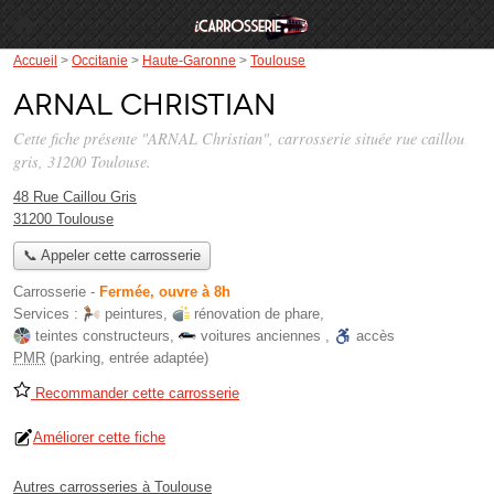
Accueil
>
Occitanie
>
Haute-Garonne
>
Toulouse
ARNAL Christian
Cette fiche présente "ARNAL Christian", carrosserie située
rue caillou
gris
, 31200 Toulouse.
48 Rue Caillou Gris
31200 Toulouse
📞 Appeler cette carrosserie
Carrosserie
-
Fermée, ouvre à 8h
Services :
peintures
,
rénovation de phare
,
teintes constructeurs
,
voitures anciennes
,
accès
PMR
(parking, entrée adaptée)
Recommander cette carrosserie
Améliorer cette fiche
Autres carrosseries à Toulouse