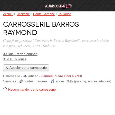
Accueil
>
Occitanie
>
Haute-Garonne
>
Toulouse
Carrosserie Barros
Raymond
Cette fiche présente "Carrosserie Barros Raymond", carrosserie située
rue franz schubert
, 31200 Toulouse.
39 Rue Franz Schubert
31200 Toulouse
📞 Appeler cette carrosserie
Carrosserie -
artisan
-
Fermée, ouvre lundi à 7h00
Services :
toutes marques
,
accès
PMR
(parking, entrée adaptée)
Recommander cette carrosserie