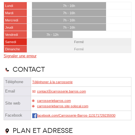
Lundi
7h - 16h
Mardi
7h - 16h
Mercredi
7h - 16h
Jeudi
7h - 16h
Vendredi
7h - 12h
Samedi
Fermé
Dimanche
Fermé
Signaler une erreur
Contact
Téléphone
Téléphoner à la carrosserie
Email
contactⓐcarrosserie.barros.com
carrosseriebarros.com
Site web
carrosseriebarros.site-solocal.com
Facebook
facebook.com/Carrosserie-Barros-113171729235930
Plan et adresse