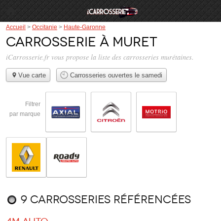
Accueil
>
Occitanie
>
Haute-Garonne
Carrosserie à Muret
iCarrosserie.fr vous propose la liste des
carrosseries murétaines
.
Vue carte
Carrosseries ouvertes le samedi
Filtrer
par marque
9 carrosseries référencées