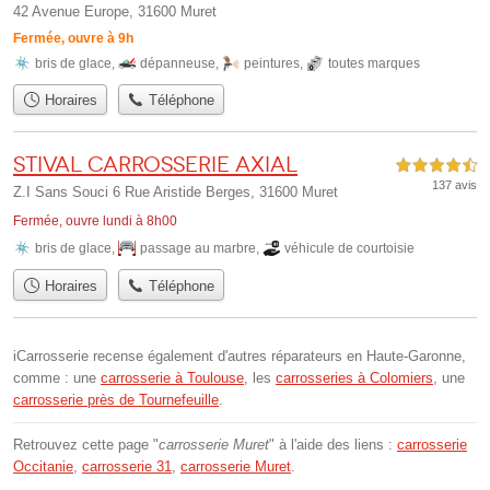
42 Avenue Europe, 31600 Muret
Fermée, ouvre à 9h
bris de glace
,
dépanneuse
,
peintures
,
toutes marques
Horaires
Téléphone
Stival Carrosserie Axial
4,5 étoiles sur 5
137 avis
Z.I Sans Souci 6 Rue Aristide Berges, 31600 Muret
Fermée, ouvre lundi à 8h00
bris de glace
,
passage au marbre
,
véhicule de courtoisie
Horaires
Téléphone
iCarrosserie recense également d'autres réparateurs en Haute-Garonne,
comme : une
carrosserie à Toulouse
, les
carrosseries à Colomiers
, une
carrosserie près de Tournefeuille
.
Retrouvez cette page "
carrosserie Muret
" à l'aide des liens :
carrosserie
Occitanie
,
carrosserie 31
,
carrosserie Muret
.