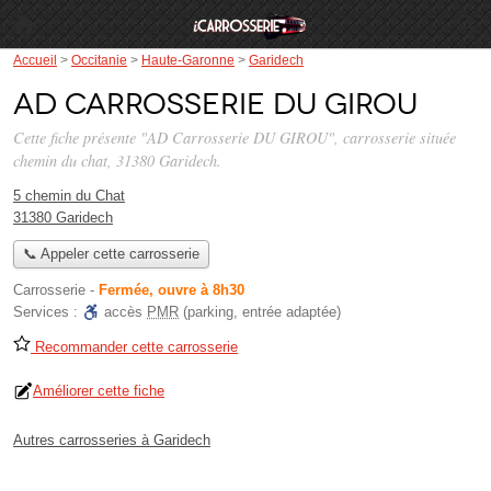
Accueil
>
Occitanie
>
Haute-Garonne
>
Garidech
AD Carrosserie DU GIROU
Cette fiche présente "AD Carrosserie DU GIROU", carrosserie située
chemin du chat
, 31380 Garidech.
5 chemin du Chat
31380 Garidech
📞 Appeler cette carrosserie
Carrosserie
-
Fermée, ouvre à 8h30
Services :
accès
PMR
(parking, entrée adaptée)
Recommander cette carrosserie
Améliorer cette fiche
Autres carrosseries à Garidech