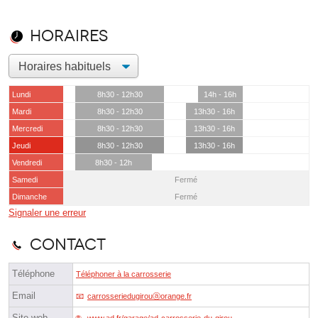
Horaires
Lundi
8h30 - 12h30
14h - 16h
Mardi
8h30 - 12h30
13h30 - 16h
Mercredi
8h30 - 12h30
13h30 - 16h
Jeudi
8h30 - 12h30
13h30 - 16h
Vendredi
8h30 - 12h
Samedi
Fermé
Dimanche
Fermé
Signaler une erreur
Contact
Téléphone
Téléphoner à la carrosserie
Email
carrosseriedugirouⓐorange.fr
Site web
www.ad.fr/garage/ad-carrosserie-du-girou