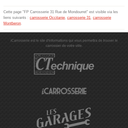
Cette page "FP Carrosserie 31 Rue de Mondourret" est visible via les
liens suivants :
carrosserie Occitanie
,
carrosserie 31
,
carrosserie
Montberon
.
iCarrosserie est le site d'informations qui vous permettra de trouver le
carrossier de votre ville.