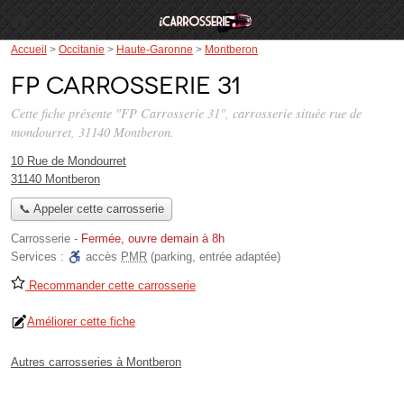
Accueil
>
Occitanie
>
Haute-Garonne
>
Montberon
FP Carrosserie 31
Cette fiche présente "FP Carrosserie 31", carrosserie située
rue de
mondourret
, 31140 Montberon.
10 Rue de Mondourret
31140 Montberon
📞 Appeler cette carrosserie
Carrosserie
-
Fermée, ouvre demain à 8h
Services :
accès
PMR
(parking, entrée adaptée)
Recommander cette carrosserie
Améliorer cette fiche
Autres carrosseries à Montberon