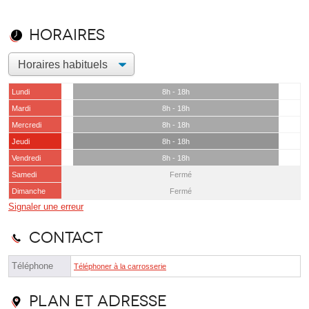
Horaires
Lundi
8h - 18h
Mardi
8h - 18h
Mercredi
8h - 18h
Jeudi
8h - 18h
Vendredi
8h - 18h
Samedi
Fermé
Dimanche
Fermé
Signaler une erreur
Contact
Téléphone
Téléphoner à la carrosserie
Plan et adresse