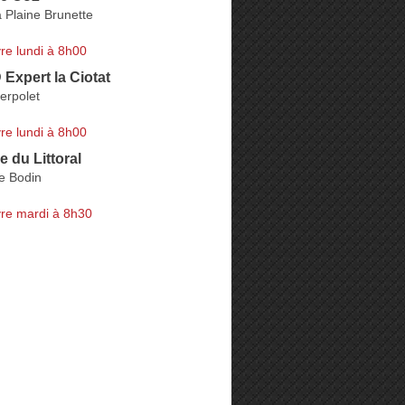
 Plaine Brunette
re lundi à 8h00
Expert la Ciotat
erpolet
re lundi à 8h00
e du Littoral
e Bodin
re mardi à 8h30