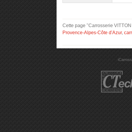
Cette page "Carrosserie VITTON Ni
Provence-Alpes-Côte d'Azur
,
car
iCarross