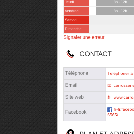
Jeudi
8h - 12h
Vendredi
8h - 12h
Samedi
Dimanche
Signaler une erreur
Contact
Téléphone
Téléphoner à 
Email
carrosseri
Site web
www.carros
fr-fr.face
Facebook
6565/