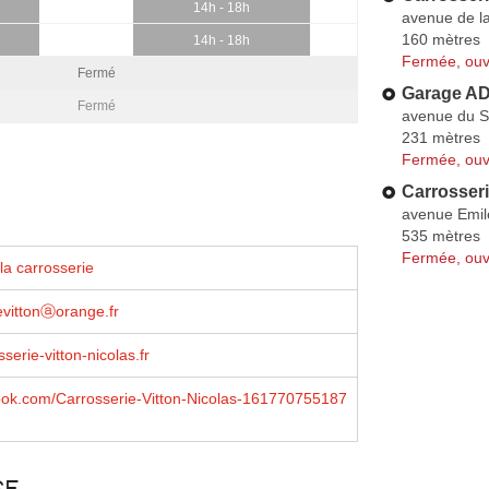
14h - 18h
avenue de la
160 mètres
14h - 18h
Fermée, ouv
Fermé
Garage AD 
Fermé
avenue du S
231 mètres
Fermée, ouv
Carrosseri
avenue Emil
535 mètres
Fermée, ouv
la carrosserie
evittonⓐorange.fr
serie-vitton-nicolas.fr
book.com/Carrosserie-Vitton-Nicolas-161770755187