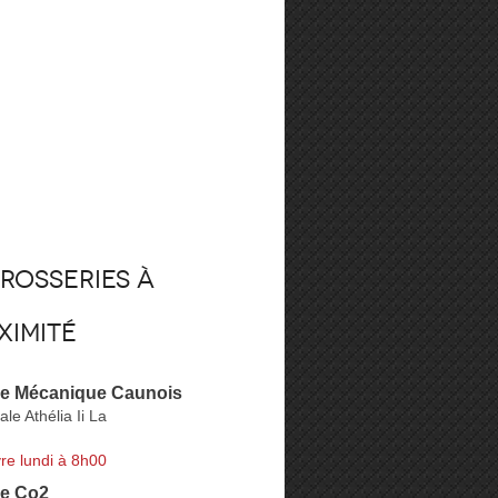
rosseries à
ximité
ie Mécanique Caunois
le Athélia Ii La
re lundi à 8h00
ie Co2