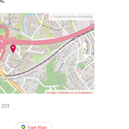
se
© contributeurs OpenStreetMap
Corriger l’adresse ou la localisation
e 223
Trajet Maps