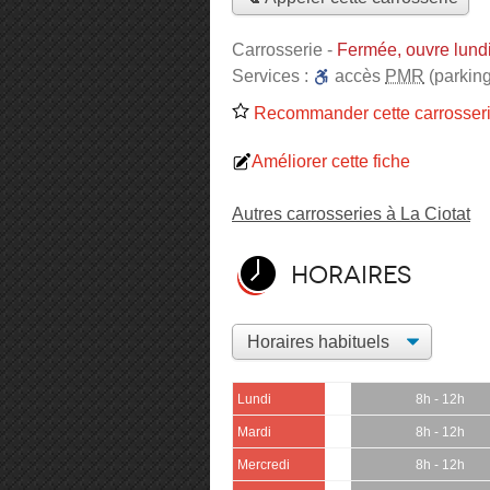
Carrosserie
-
Fermée, ouvre lund
Services :
accès
PMR
(parking
Recommander cette carrosser
Améliorer cette fiche
Autres carrosseries à La Ciotat
Horaires
Lundi
8h - 12h
Mardi
8h - 12h
Mercredi
8h - 12h