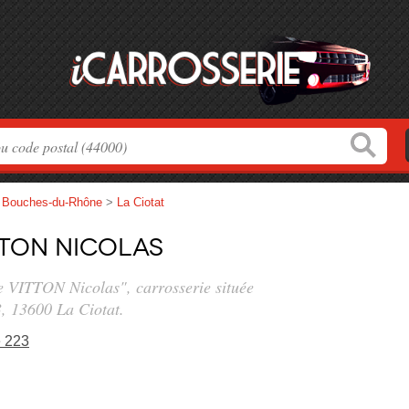
>
Bouches-du-Rhône
>
La Ciotat
TTON Nicolas
ie VITTON Nicolas", carrosserie située
3
, 13600 La Ciotat.
e 223