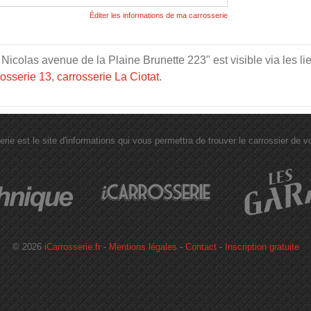
Éditer les informations de ma carrosserie
colas avenue de la Plaine Brunette 223" est visible via les li
rosserie 13
,
carrosserie La Ciotat
.
erie est le site d'informations qui vous permettra de trouver le carrossier de vot
© 2026
iCarrosserie.fr
-
Mentions légales
-
Contact
-
Inscription gratuite