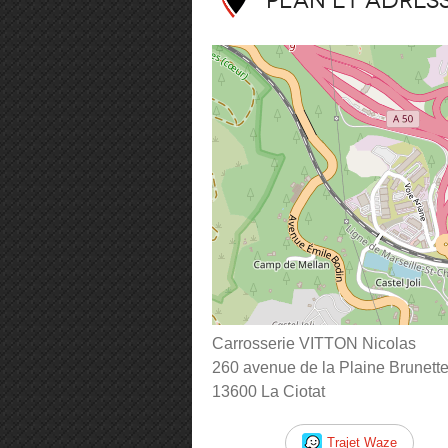
Plan et adres
Carrosserie VITTON Nicolas
260 avenue de la Plaine Brunett
13600 La Ciotat
Trajet Waze