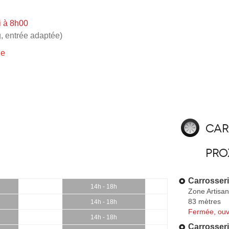
i à 8h00
, entrée adaptée)
ie
Car
pro
Carrosser
14h - 18h
Zone Artisana
83 mètres
14h - 18h
Fermée, ouv
14h - 18h
Carrosser