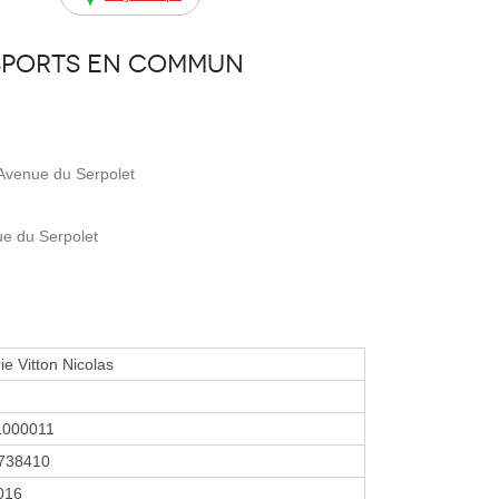
sports en commun
 Avenue du Serpolet
ue du Serpolet
ie Vitton Nicolas
1000011
738410
2016