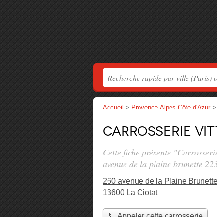
Accueil
>
Provence-Alpes-Côte d'Azur
Carrosserie VI
Cette fiche présente "Carrosser
avenue de la plaine brunette 22
260 avenue de la Plaine Brunett
13600 La Ciotat
📞 Appeler cette carrosserie