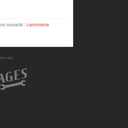
ens suivants :
carrosserie
re ville.