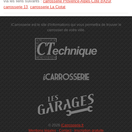
via les liens suivants :
carrosserie Provence-Alpes-Côte d'Azur
,
carrosserie 13
,
carrosserie La Ciotat
.
iCarrosserie est le site d'informations qui vous permettra de trouver le
carrossier de votre ville.
© 2026
iCarrosserie.fr
Mentions légales
-
Contact
-
Inscription gratuite