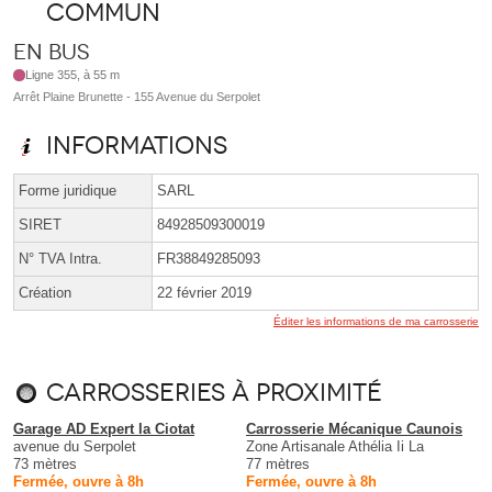
commun
En bus
Ligne 355, à 55 m
Arrêt Plaine Brunette - 155 Avenue du Serpolet
Informations
Forme juridique
SARL
SIRET
84928509300019
N° TVA Intra.
FR38849285093
Création
22 février 2019
Éditer les informations de ma carrosserie
Carrosseries à proximité
Garage AD Expert la Ciotat
Carrosserie Mécanique Caunois
avenue du Serpolet
Zone Artisanale Athélia Ii La
73 mètres
77 mètres
Fermée, ouvre à 8h
Fermée, ouvre à 8h