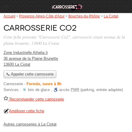
Accueil
>
Provence-Alpes-Côte d'Azur
>
Bouches-du-Rhône
>
La Ciotat
Carrosserie Co2
Cette fiche présente "Carrosserie Co2", carrosserie située
avenue de la
plaine brunette
, 13600 La Ciotat.
Zone Industrielle Athelia Ii
36 avenue de la Plaine Brunette
13600 La Ciotat
📞 Appeler cette carrosserie
Carrosserie
-
Fermée, ouvre à 8h
Services :
bris de glace
,
accès
PMR
(parking, entrée adaptée)
Recommander cette carrosserie
Améliorer cette fiche
Autres carrosseries à La Ciotat