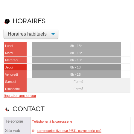
Horaires
Lundi
8h - 18h
Mardi
8h - 18h
Mercredi
8h - 18h
Jeudi
8h - 18h
Vendredi
8h - 18h
Samedi
Fermé
Dimanche
Fermé
Signaler une erreur
Contact
Téléphone
Téléphoner à la carrosserie
Site web
carrosseries.five-star.fr/511-carrosserie-co2