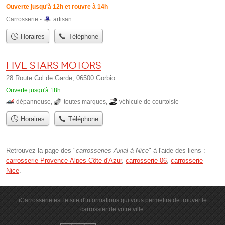
Ouverte jusqu'à 12h et rouvre à 14h
Carrosserie -
artisan
Horaires
Téléphone
Five Stars Motors
28 Route Col de Garde, 06500 Gorbio
Ouverte jusqu'à 18h
dépanneuse
,
toutes marques
,
véhicule de courtoisie
Horaires
Téléphone
Retrouvez la page des "
carrosseries Axial à Nice
" à l'aide des liens :
carrosserie Provence-Alpes-Côte d'Azur
,
carrosserie 06
,
carrosserie
Nice
.
iCarrosserie est le site d'informations qui vous permettra de trouver le
carrossier de votre ville.