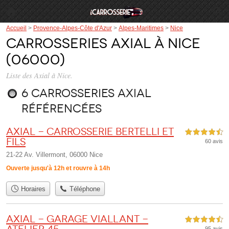
Accueil
>
Provence-Alpes-Côte d'Azur
>
Alpes-Maritimes
>
Nice
Carrosseries Axial à Nice
(06000)
Liste des Axial à Nice.
6 carrosseries Axial
référencées
Axial - Carrosserie Bertelli et
4,5 étoiles sur 5
Fils
60 avis
21-22 Av. Villermont, 06000 Nice
Ouverte jusqu'à 12h et rouvre à 14h
Horaires
Téléphone
Axial - Garage Viallant -
4,5 étoiles sur 5
95 avis