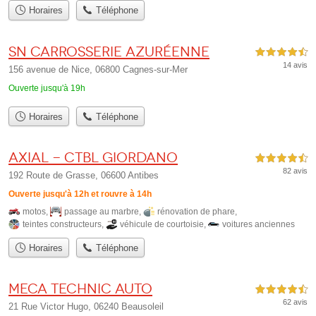
Horaires
Téléphone
Sn Carrosserie Azuréenne
4,5 étoiles sur 5
14 avis
156 avenue de Nice, 06800 Cagnes-sur-Mer
Ouverte jusqu'à 19h
Horaires
Téléphone
Axial - CTBL Giordano
4,5 étoiles sur 5
82 avis
192 Route de Grasse, 06600 Antibes
Ouverte jusqu'à 12h et rouvre à 14h
motos
,
passage au marbre
,
rénovation de phare
,
teintes constructeurs
,
véhicule de courtoisie
,
voitures anciennes
Horaires
Téléphone
Meca Technic Auto
4,5 étoiles sur 5
62 avis
21 Rue Victor Hugo, 06240 Beausoleil