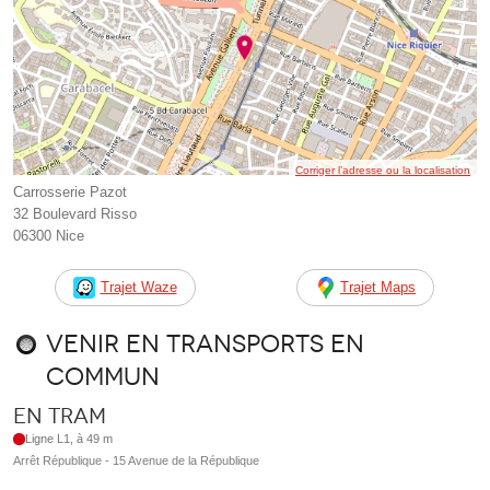
Corriger l’adresse ou la localisation
Carrosserie Pazot
32 Boulevard Risso
06300 Nice
Trajet Waze
Trajet Maps
Venir en transports en
commun
En tram
Ligne L1, à 49 m
Arrêt République - 15 Avenue de la République