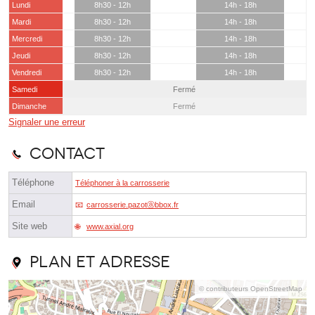
Lundi
8h30 - 12h
14h - 18h
Mardi
8h30 - 12h
14h - 18h
Mercredi
8h30 - 12h
14h - 18h
Jeudi
8h30 - 12h
14h - 18h
Vendredi
8h30 - 12h
14h - 18h
Samedi
Fermé
Dimanche
Fermé
Signaler une erreur
Contact
Téléphone
Téléphoner à la carrosserie
Email
carrosserie.pazotⓐbbox.fr
Site web
www.axial.org
Plan et adresse
© contributeurs OpenStreetMap