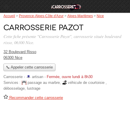
Accueil
>
Provence-Alpes-Côte d'Azur
>
Alpes-Maritimes
>
Nice
Carrosserie Pazot
Cette fiche présente "Carrosserie Pazot", carrosserie située
boulevard
risso
, 06300 Nice.
32 Boulevard Risso
06300 Nice
📞 Appeler cette carrosserie
Carrosserie -
artisan
-
Fermée, ouvre lundi à 8h30
Services :
passage au marbre
,
véhicule de courtoisie
,
débosselage
,
lustrage
Recommander cette carrosserie