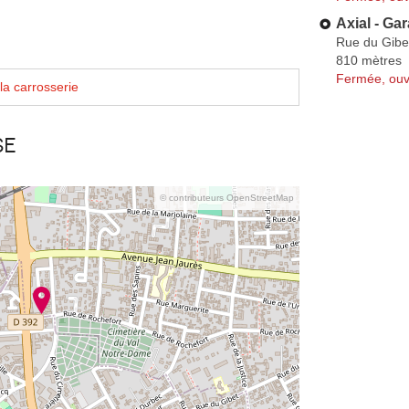
Axial - Ga
Rue du Gibe
810 mètres
Fermée, ouv
la carrosserie
se
© contributeurs OpenStreetMap