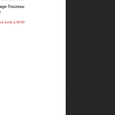
rage Touzeau
t
re lundi à 8h30