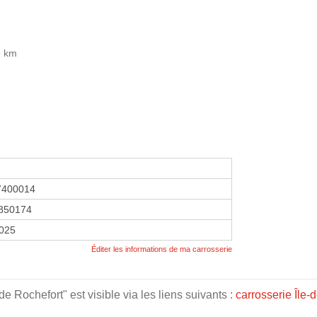
5 km
7400014
850174
2025
Éditer les informations de ma carrosserie
 Rochefort" est visible via les liens suivants :
carrosserie Île-