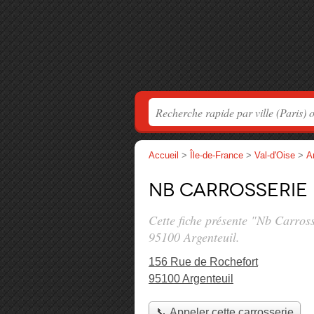
Accueil
>
Île-de-France
>
Val-d'Oise
>
A
Nb Carrosserie
Cette fiche présente "Nb Carross
95100 Argenteuil.
156 Rue de Rochefort
95100 Argenteuil
📞 Appeler cette carrosserie