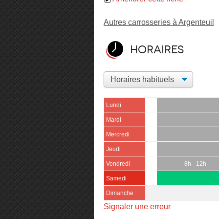
Autres carrosseries à Argenteuil
Horaires
Lundi
Mardi
Mercredi
Jeudi
Vendredi
8h - 12h
Samedi
Dimanche
Signaler une erreur