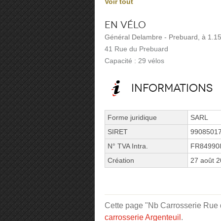
Voir tout
En vélo
Général Delambre - Prebuard, à 1.1
41 Rue du Prebuard
Capacité : 29 vélos
Informations
Forme juridique
SARL
SIRET
9908501
N° TVA Intra.
FR84990
Création
27 août 
Cette page "Nb Carrosserie Rue de
carrosserie Argenteuil
.