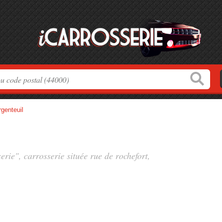
rgenteuil
erie", carrosserie située
rue de rochefort
,