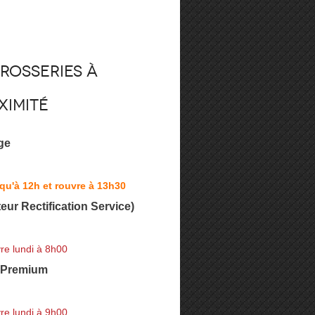
rosseries à
ximité
ge
qu'à 12h et rouvre à 13h30
eur Rectification Service)
re lundi à 8h00
 Premium
re lundi à 9h00