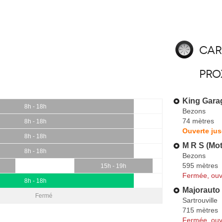
Car
pro
King Gara
8h - 18h
Bezons
74 mètres
8h - 18h
Ouverte jus
8h - 18h
M R S (Mot
8h - 18h
Bezons
595 mètres
15h - 19h
Fermée, ouv
8h - 18h
Majorauto
Fermé
Sartrouville
715 mètres
Fermée, ouv