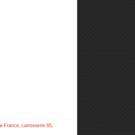
de-France
,
carrosserie 95
,