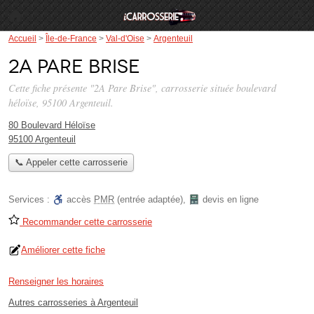
Accueil
>
Île-de-France
>
Val-d'Oise
>
Argenteuil
2A Pare Brise
Cette fiche présente "2A Pare Brise", carrosserie située
boulevard
héloïse
, 95100 Argenteuil.
80 Boulevard Héloïse
95100 Argenteuil
📞 Appeler cette carrosserie
Services :
accès
PMR
(entrée adaptée)
,
devis en ligne
Recommander cette carrosserie
Améliorer cette fiche
Renseigner les horaires
Autres carrosseries à Argenteuil