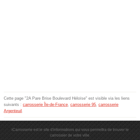
Cette page "2A Pare Brise Boulevard Héloïse" est visible via les liens
suivants :
carrosserie Île-de-France
,
carrosserie 95
,
carrosserie
Argenteuil
.
iCarrosserie est le site d'informations qui vous permettra de trouver le
carrossier de votre ville.