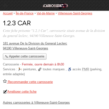
Accueil
>
Île-de-France
>
Val-de-Marne
>
Villeneuve-Saint-Georges
1.2.3 Car
Cette fiche présente "1.2.3 Car", carrosserie située
avenue de la division
du general leclerc
, 94190 Villeneuve-Saint-Georges.
181 avenue De la Division du General Leclerc
94190 Villeneuve-Saint-Georges
📞 Appeler cette carrosserie
Carrosserie
-
Fermée, ouvre demain à 8h30
Services :
peintures
,
toutes marques
,
accès
PMR
(parking,
entrée adaptée)
Recommander cette carrosserie
Améliorer cette fiche
Autres carrosseries à Villeneuve-Saint-Georges