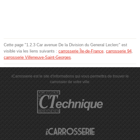
Cette page "1.2.3 Car avenue De la Division du General Leclerc" est
visible via les liens suivants :
carrosserie Île-de-France
,
carrosserie 94
,
carrosserie Villeneuve-Saint-Georges
.
iCarrosserie est le site d'informations qui vous permettra de trouver le
carrossier de votre ville.