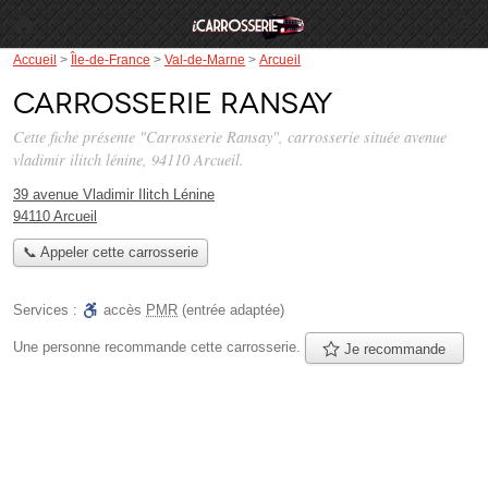
Accueil
>
Île-de-France
>
Val-de-Marne
>
Arcueil
Carrosserie Ransay
Cette fiche présente "Carrosserie Ransay", carrosserie située
avenue
vladimir ilitch lénine
, 94110 Arcueil.
39 avenue Vladimir Ilitch Lénine
94110 Arcueil
📞 Appeler cette carrosserie
Services :
accès
PMR
(entrée adaptée)
Une personne
recommande
cette carrosserie.
Je recommande