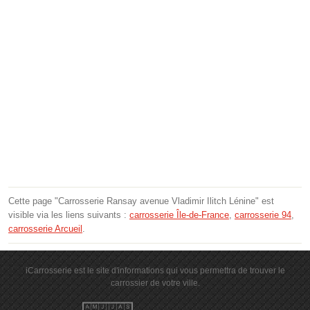
Cette page "Carrosserie Ransay avenue Vladimir Ilitch Lénine" est
visible via les liens suivants :
carrosserie Île-de-France
,
carrosserie 94
,
carrosserie Arcueil
.
iCarrosserie est le site d'informations qui vous permettra de trouver le
carrossier de votre ville.