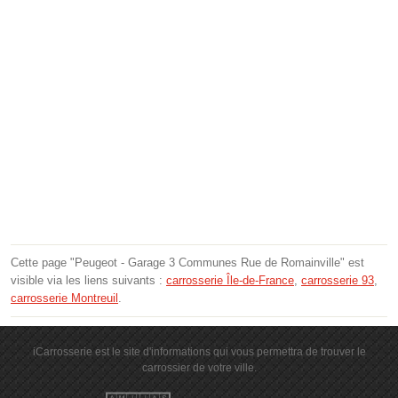
Cette page "Peugeot - Garage 3 Communes Rue de Romainville" est
visible via les liens suivants :
carrosserie Île-de-France
,
carrosserie 93
,
carrosserie Montreuil
.
iCarrosserie est le site d'informations qui vous permettra de trouver le
carrossier de votre ville.