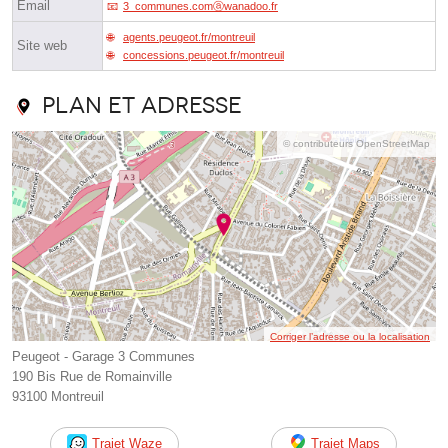
Email
3_communes.comⓐwanadoo.fr
agents.peugeot.fr/montreuil
Site web
concessions.peugeot.fr/montreuil
Plan et adresse
© contributeurs OpenStreetMap
Corriger l’adresse ou la localisation
Peugeot - Garage 3 Communes
190 Bis Rue de Romainville
93100 Montreuil
Trajet Waze
Trajet Maps