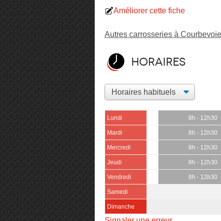
Améliorer cette fiche
Autres carrosseries à Courbevoi
Horaires
Lundi
8h - 12h30
Mardi
8h - 12h30
Mercredi
8h - 12h30
Jeudi
8h - 12h30
Vendredi
8h - 12h30
Samedi
Dimanche
Signaler une erreur