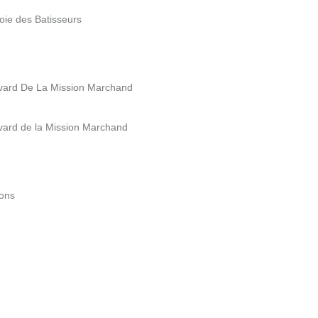
oie des Batisseurs
evard De La Mission Marchand
evard de la Mission Marchand
zons