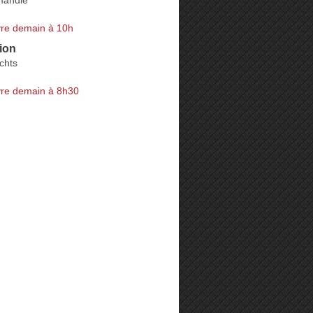
re demain à 10h
ion
chts
re demain à 8h30