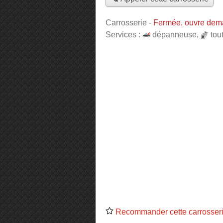
Carrosserie
-
Fermée, ouvre dem
Services :
dépanneuse
,
tou
Recommander cette carrosser