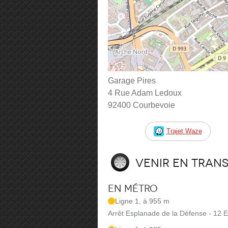
Garage Pires
4 Rue Adam Ledoux
92400 Courbevoie
Trajet Waze
Venir en tran
En métro
Ligne 1, à 955 m
Arrêt Esplanade de la Défense - 12 