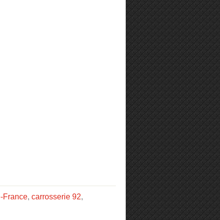
e-France
,
carrosserie 92
,