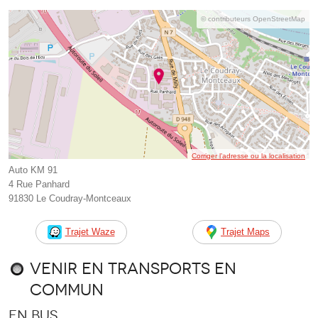
© contributeurs OpenStreetMap
Corriger l’adresse ou la localisation
Auto KM 91
4 Rue Panhard
91830 Le Coudray-Montceaux
Trajet Waze
Trajet Maps
Venir en transports en
commun
En bus