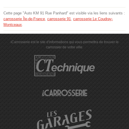
Cette page "Auto KM 91 Rue Panhard" est visible via les liens suivants :
carrosserie Île-de-France
,
carrosserie 91
,
carrosserie Le Coudray-
Montceaux
.
iCarrosserie est le site d'informations qui vous permettra de trouver le
carrossier de votre ville.