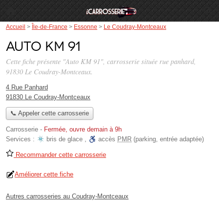
Accueil
>
Île-de-France
>
Essonne
>
Le Coudray-Montceaux
Auto KM 91
Cette fiche présente "Auto KM 91", carrosserie située
rue panhard
,
91830 Le Coudray-Montceaux.
4 Rue Panhard
91830 Le Coudray-Montceaux
📞 Appeler cette carrosserie
Carrosserie
-
Fermée, ouvre demain à 9h
Services :
bris de glace
,
accès
PMR
(parking, entrée adaptée)
Recommander cette carrosserie
Améliorer cette fiche
Autres carrosseries au Coudray-Montceaux