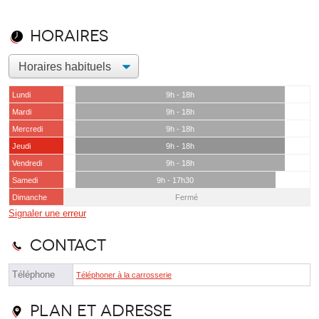
Horaires
Lundi
9h - 18h
Mardi
9h - 18h
Mercredi
9h - 18h
Jeudi
9h - 18h
Vendredi
9h - 18h
Samedi
9h - 17h30
Dimanche
Fermé
Signaler une erreur
Contact
Téléphone
Téléphoner à la carrosserie
Plan et adresse