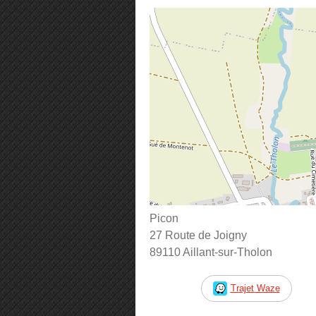
Picon
27 Route de Joigny
89110 Aillant-sur-Tholon
Trajet Waze