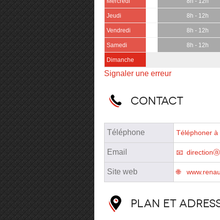
Mercredi
8h - 12h
Jeudi
8h - 12h
Vendredi
8h - 12h
Samedi
8h - 12h
Dimanche
Signaler une erreur
Contact
Téléphone
Téléphoner à 
Email
directionⓐ
Site web
www.renaul
Plan et adres