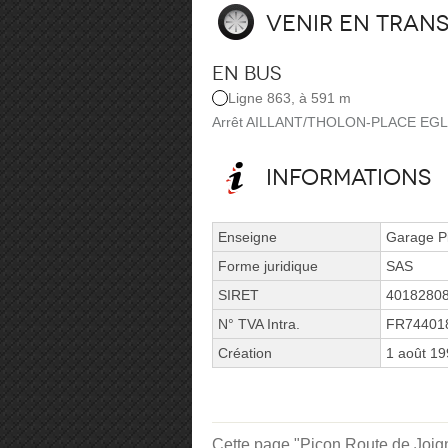
Venir en tran
En bus
Ligne 863, à 591 m
Arrêt AILLANT/THOLON-PLACE EGLISE 
Informations
Enseigne
Garage P
Forme juridique
SAS
SIRET
4018280
N° TVA Intra.
FR74401
Création
1 août 1
Cette page "Picon Route de Joigny