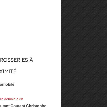
rosseries à
ximité
omobile
re demain à 8h
utant Coutant Christophe