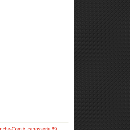
anche-Comté
,
carrosserie 89
,