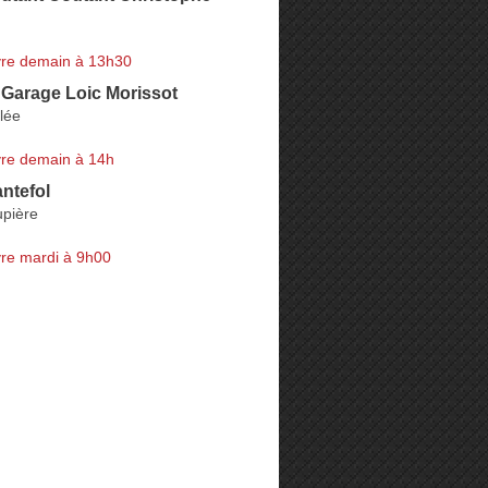
re demain à 13h30
 Garage Loic Morissot
llée
re demain à 14h
ntefol
upière
re mardi à 9h00