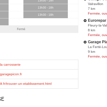
13h30 - 18h
Valravillon
13h30 - 18h
7 km
Fermée, ouv
13h30 - 18h
Eurorepar
Fleury-la-Va
Fermé
8 km
Fermée, ouv
Garage Pla
La Ferté-Lo
9 km
Fermée, ouv
la carrosserie
garagepicon.fr
t.fr/trouver-un-etablissement.html
se