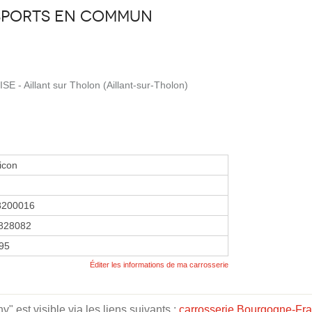
sports en commun
- Aillant sur Tholon (Aillant-sur-Tholon)
icon
8200016
828082
995
Éditer les informations de ma carrosserie
" est visible via les liens suivants :
carrosserie Bourgogne-Fr