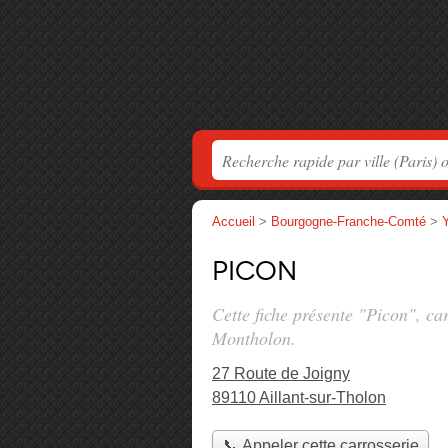
Accueil
>
Bourgogne-Franche-Comté
>
Picon
Cette fiche présente "Picon", ca
Montholon.
27 Route de Joigny
89110 Aillant-sur-Tholon
📞 Appeler cette carrosserie