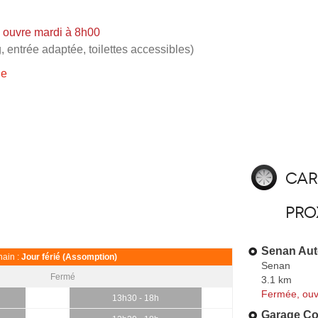
 ouvre mardi à 8h00
, entrée adaptée, toilettes accessibles)
ie
Car
pro
Senan Aut
ain :
Jour férié (Assomption)
Senan
Fermé
3.1 km
Fermée, ouv
13h30 - 18h
Garage Co