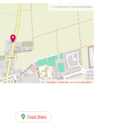
© contributeurs OpenStreetMap
Corriger l’adresse ou la localisation
Trajet Maps