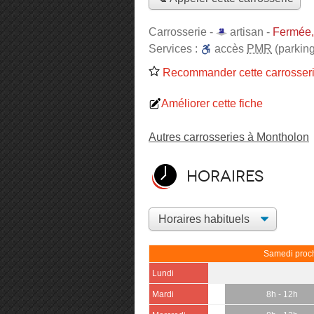
Carrosserie -
artisan
-
Fermée,
Services :
accès
PMR
(parking
Recommander cette carrosser
Améliorer cette fiche
Autres carrosseries à Montholon
Horaires
Samedi proch
Lundi
Mardi
8h - 12h