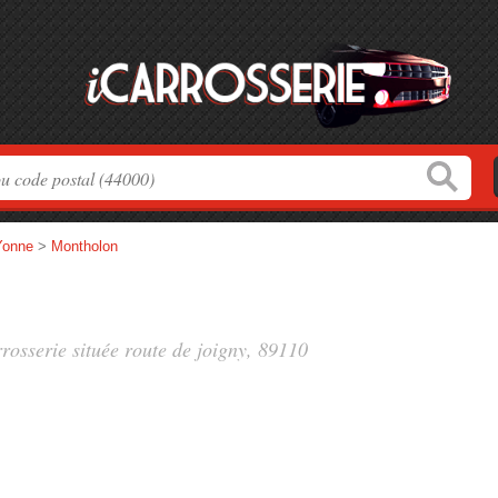
Yonne
>
Montholon
rrosserie située
route de joigny
, 89110