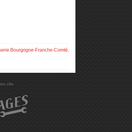
serie Bourgogne-Franche-Comté
,
re ville.