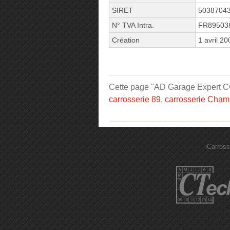
SIRET
5038704
N° TVA Intra.
FR89503
Création
1 avril 20
Cette page "AD Garage Expert COR
carrosserie 89
,
carrosserie Cham
iCarross