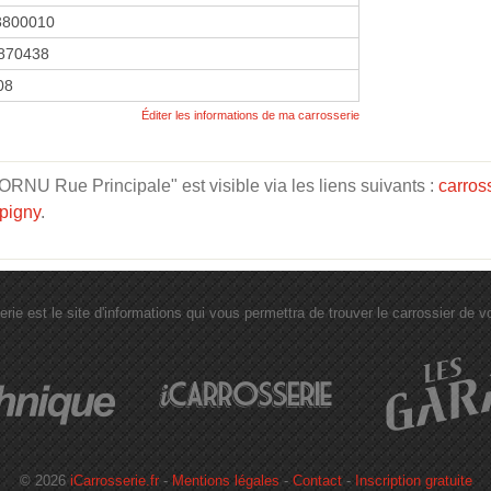
3800010
870438
08
Éditer les informations de ma carrosserie
NU Rue Principale" est visible via les liens suivants :
carros
pigny
.
erie est le site d'informations qui vous permettra de trouver le carrossier de vot
© 2026
iCarrosserie.fr
-
Mentions légales
-
Contact
-
Inscription gratuite