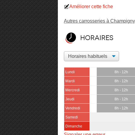
Améliorer cette fiche
Autres carrosseries à Champigny
Horaires
Lundi
8h - 12h
Mardi
8h - 12h
Mercredi
8h - 12h
Jeudi
8h - 12h
Vendredi
8h - 12h
Samedi
Dimanche
Signaler une erreur