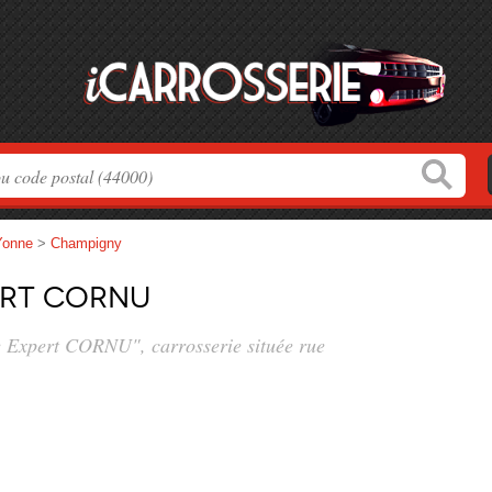
Yonne
>
Champigny
ert CORNU
e Expert CORNU", carrosserie située
rue