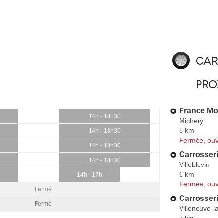
Car
pro
France Mo
14h - 18h30
Michery
5 km
14h - 18h30
Fermée, ouv
14h - 18h30
Carrosseri
14h - 18h30
Villeblevin
6 km
14h - 17h
Fermée, ouv
Fermé
Carrosseri
Fermé
Villeneuve-l
7 km