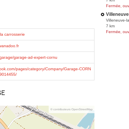
Fermée, ouv
Villeneuv
Villeneuve-l
7 km
Fermée, ouv
la carrosserie
anadoo.fr
/garage/garage-ad-expert-cornu
ook.com/pages/category/Company/Garage-CORN
9014455/
se
© contributeurs OpenStreetMap