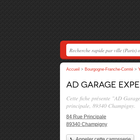
Accueil
>
Bourgogne-Franche-Comté
>
AD Garage Exp
Cette fiche présente "AD Garag
principale
, 89340 Champigny.
84 Rue Principale
89340 Champigny
📞 Appeler cette carrosserie