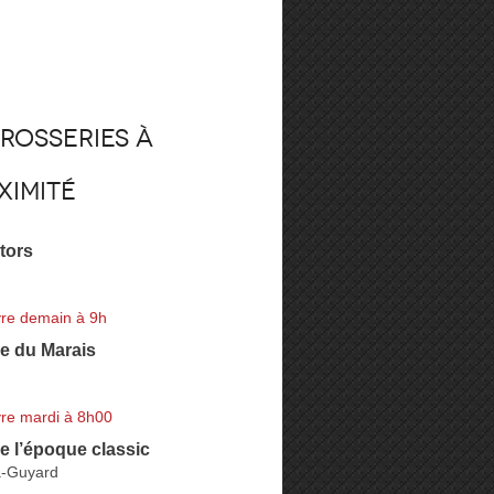
rosseries à
ximité
tors
re demain à 9h
e du Marais
re mardi à 8h00
e l’époque classic
a-Guyard