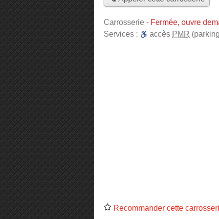
Carrosserie
-
Fermée, ouvre dem
Services :
accès
PMR
(parking
Recommander cette carrosser