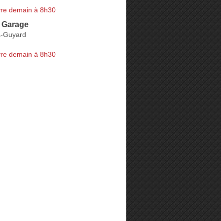
re demain à 8h30
e Garage
a-Guyard
re demain à 8h30