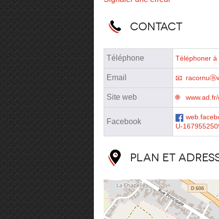
Contact
Téléphone
Téléphoner à 
Email
racornuⓐw
Site web
www.ad.fr
web.faceb
Facebook
U-167955250
Plan et adres