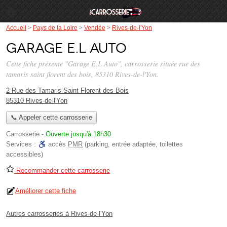
Accueil
>
Pays de la Loire
>
Vendée
>
Rives-de-l'Yon
Garage E.L Auto
Cette fiche présente "Garage E.L Auto", carrosserie située
rue des
tamaris saint florent des bois
, 85310 Rives-de-l'Yon.
2 Rue des Tamaris Saint Florent des Bois
85310 Rives-de-l'Yon
📞 Appeler cette carrosserie
Carrosserie
-
Ouverte jusqu'à 18h30
Services :
accès
PMR
(parking, entrée adaptée, toilettes
accessibles)
Recommander cette carrosserie
Améliorer cette fiche
Autres carrosseries à Rives-de-l'Yon