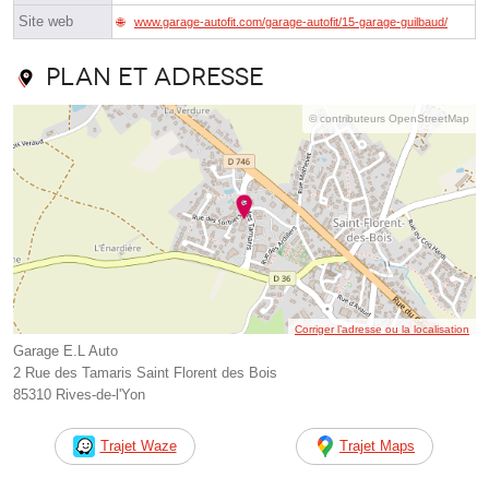
Site web
www.garage-autofit.com/garage-autofit/15-garage-guilbaud/
Plan et adresse
© contributeurs OpenStreetMap
Corriger l’adresse ou la localisation
Garage E.L Auto
2 Rue des Tamaris Saint Florent des Bois
85310 Rives-de-l'Yon
Trajet Waze
Trajet Maps