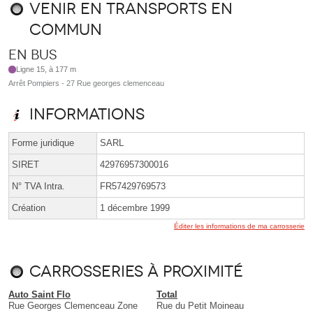
Venir en transports en
commun
En bus
Ligne 15, à 177 m
Arrêt Pompiers - 27 Rue georges clemenceau
Informations
Forme juridique
SARL
SIRET
42976957300016
N° TVA Intra.
FR57429769573
Création
1 décembre 1999
Éditer les informations de ma carrosserie
Carrosseries à proximité
Auto Saint Flo
Total
Rue Georges Clemenceau Zone
Rue du Petit Moineau