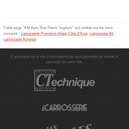
Cette page "KM Auto Rue Pierre Seghers" est visible via les liens
suivants :
carrosserie Provence-Alpes-Côte d'Azur
,
carrosserie 84
,
carrosserie Avignon
.
iCarrosserie est le site d'informations qui vous permettra de trouver le
carrossier de votre ville.