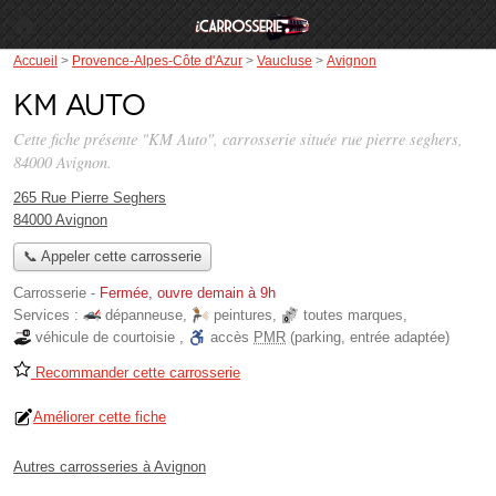
Accueil
>
Provence-Alpes-Côte d'Azur
>
Vaucluse
>
Avignon
KM Auto
Cette fiche présente "KM Auto", carrosserie située
rue pierre seghers
,
84000 Avignon.
265 Rue Pierre Seghers
84000 Avignon
📞 Appeler cette carrosserie
Carrosserie
-
Fermée, ouvre demain à 9h
Services :
dépanneuse
,
peintures
,
toutes marques
,
véhicule de courtoisie
,
accès
PMR
(parking, entrée adaptée)
Recommander cette carrosserie
Améliorer cette fiche
Autres carrosseries à Avignon