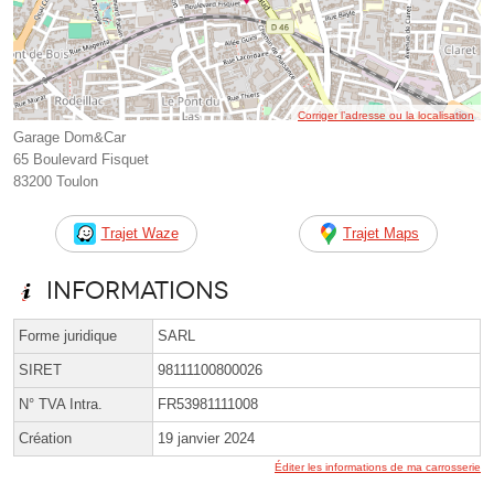
Corriger l’adresse ou la localisation
Garage Dom&Car
65 Boulevard Fisquet
83200 Toulon
Trajet Waze
Trajet Maps
Informations
Forme juridique
SARL
SIRET
98111100800026
N° TVA Intra.
FR53981111008
Création
19 janvier 2024
Éditer les informations de ma carrosserie