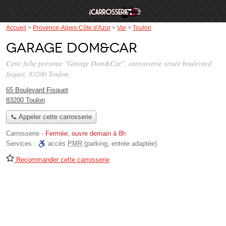
Accueil
>
Provence-Alpes-Côte d'Azur
>
Var
>
Toulon
Garage Dom&Car
Cette fiche présente "Garage Dom&Car", carrosserie située
boulevard
fisquet
, 83200 Toulon.
65 Boulevard Fisquet
83200 Toulon
📞 Appeler cette carrosserie
Carrosserie
-
Fermée, ouvre demain à 8h
Services :
accès
PMR
(parking, entrée adaptée)
Recommander cette carrosserie