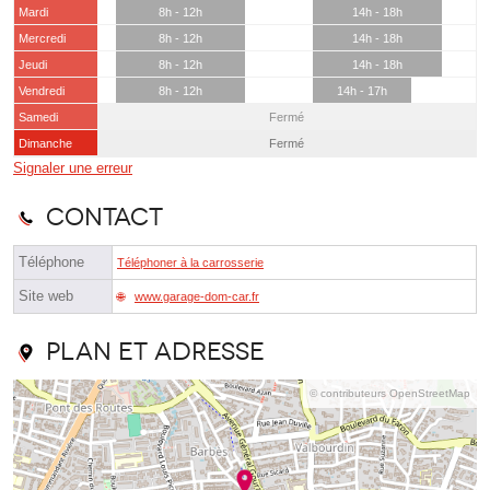
Mardi
8h - 12h
14h - 18h
Mercredi
8h - 12h
14h - 18h
Jeudi
8h - 12h
14h - 18h
Vendredi
8h - 12h
14h - 17h
Samedi
Fermé
Dimanche
Fermé
Signaler une erreur
Contact
Téléphone
Téléphoner à la carrosserie
Site web
www.garage-dom-car.fr
Plan et adresse
© contributeurs OpenStreetMap