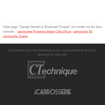
Cette page "Garage Dom&Car Boulevard Fisquet" est visible via les liens
suivants :
carrosserie Provence-Alpes-Côte d'Azur
,
carrosserie 83
,
carrosserie Toulon
.
iCarrosserie est le site d'informations qui vous permettra de trouver le
carrossier de votre ville.