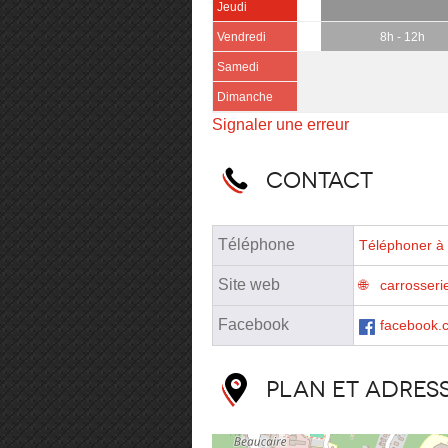
Jeudi
Vendredi
8h - 12h
Samedi
Dimanche
Signaler une erreur
Contact
Téléphone
Téléphoner à 
Site web
carrosseri
Facebook
facebook.
Plan et adres