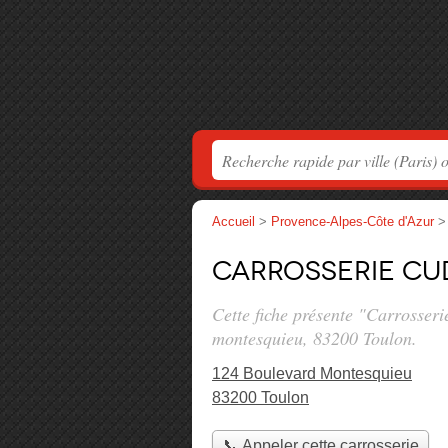
Accueil
>
Provence-Alpes-Côte d'Azur
Carrosserie Cu
Cette fiche présente "Carrosseri
montesquieu
, 83200 Toulon.
124 Boulevard Montesquieu
83200 Toulon
📞 Appeler cette carrosserie