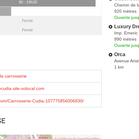
8h - 18h30
Chemin de la
920 mètres
Ouverte jus
Fermé
Luxury Dr
Fermé
Imp. Emeric
990 mètres
Ouverte jus
Orca
Avenue Arist
1 km
la carrosserie
ecudia.site-solocal.com
com/Carrosserie-Cudia-107775856006830/
se
© contributeurs OpenStreetMap