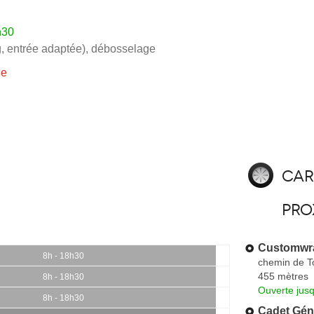
h30
, entrée adaptée)
,
débosselage
ie
Car
pro
Customwr
8h - 18h30
chemin de 
455 mètres
8h - 18h30
Ouverte jus
8h - 18h30
Cadet Gén