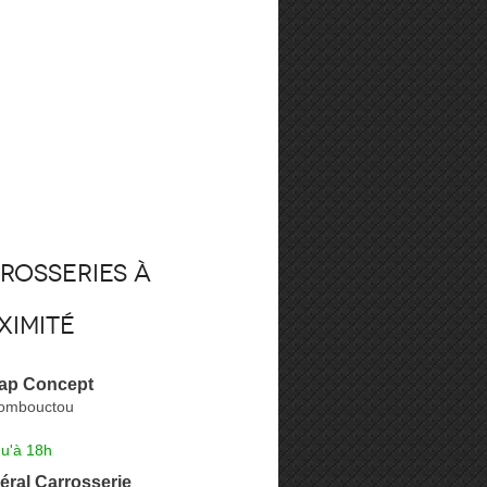
rosseries à
ximité
ap Concept
Tombouctou
qu'à 18h
éral Carrosserie