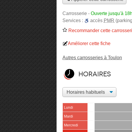
Carrosserie
-
Ouverte jusqu'à 18
Services :
accès
PMR
(parking
Recommander cette carrosser
Améliorer cette fiche
Autres carrosseries à Toulon
Horaires
Lundi
Mardi
Mercredi