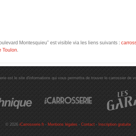
levard Montesquieu" est visible via les liens suivants :
carros
e Toulon
.
erie est le site d'informations qui vous permettra de trouver le carrossier de vot
© 2026
iCarrosserie.fr
-
Mentions légales
-
Contact
-
Inscription gratuite