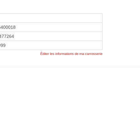
6400018
477264
1999
Éditer les informations de ma carrosserie