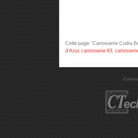
Cette page "Carrosserie Cudia Bou
d'Azur
,
carrosserie 83
,
carrosseri
iCarross