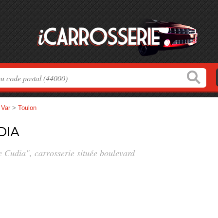
>
Var
>
Toulon
dia
e Cudia", carrosserie située
boulevard