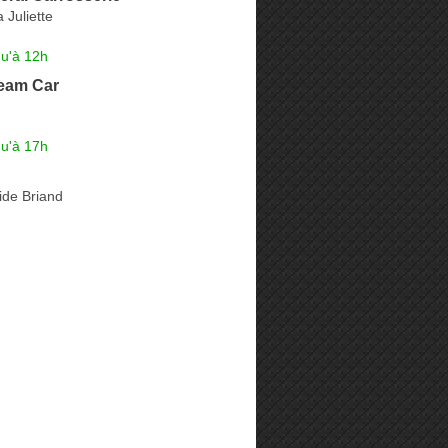
 Juliette
qu'à 12h
eam Car
qu'à 17h
ide Briand