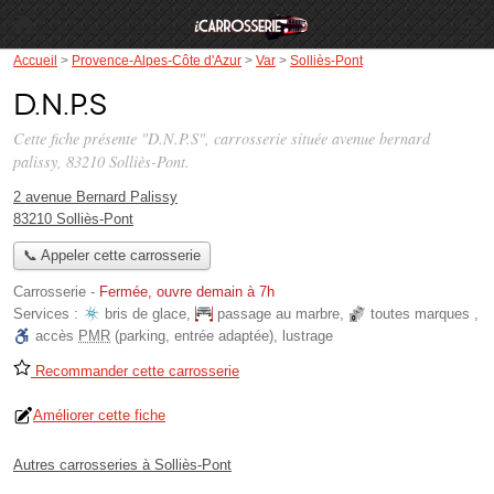
Accueil
>
Provence-Alpes-Côte d'Azur
>
Var
>
Solliès-Pont
D.N.P.S
Cette fiche présente "D.N.P.S", carrosserie située
avenue bernard
palissy
, 83210 Solliès-Pont.
2 avenue Bernard Palissy
83210 Solliès-Pont
📞 Appeler cette carrosserie
Carrosserie
-
Fermée, ouvre demain à 7h
Services :
bris de glace
,
passage au marbre
,
toutes marques
,
accès
PMR
(parking, entrée adaptée)
,
lustrage
Recommander cette carrosserie
Améliorer cette fiche
Autres carrosseries à Solliès-Pont