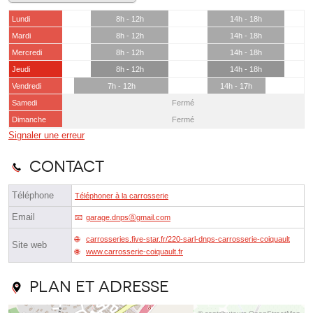
Lundi
8h - 12h
14h - 18h
Mardi
8h - 12h
14h - 18h
Mercredi
8h - 12h
14h - 18h
Jeudi
8h - 12h
14h - 18h
Vendredi
7h - 12h
14h - 17h
Samedi
Fermé
Dimanche
Fermé
Signaler une erreur
Contact
Téléphone
Téléphoner à la carrosserie
Email
garage.dnpsⓐgmail.com
carrosseries.five-star.fr/220-sarl-dnps-carrosserie-coiquault
Site web
www.carrosserie-coiquault.fr
Plan et adresse