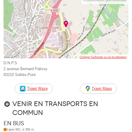
© contributeurs OpenStreetMap
Corriger l’adresse ou la localisation
D.N.P.S
2 avenue Bernard Palissy
83210 Solliès-Pont
Trajet Waze
Trajet Maps
Venir en transports en
commun
En bus
Ligne 881, à 386 m