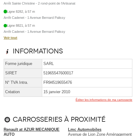
Arrêt Sainte Christine - 2 rond-point de l'Artisanat
Ligne 8282, à 57 m
Arrêt Cadenet - 1 Avenue Bernard Palissy
Ligne 8821, à 57 m
Arrêt Cadenet - 1 Avenue Bernard Palissy
Voir tout
Informations
Forme juridique
SARL
SIRET
51965547600017
N° TVA Intra.
FR94519655476
Création
15 janvier 2010
Éditer les informations de ma carrosserie
Carrosseries à proximité
Renault at AZUR MECANIQUE
Lmc Automobiles
AUTO
Avenue de Lion Zone Aménagement