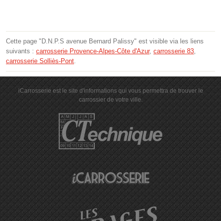
Cette page "D.N.P.S avenue Bernard Palissy" est visible via les liens
suivants :
carrosserie Provence-Alpes-Côte d'Azur
,
carrosserie 83
,
carrosserie Solliès-Pont
.
iCarrosserie est le site d'informations qui vous permettra de trouver le
carrossier de votre ville.