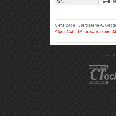
Création
1 avril 19
Cette page "Carrosserie A. Girode
Alpes-Côte d'Azur
,
carrosserie 8
iCarross