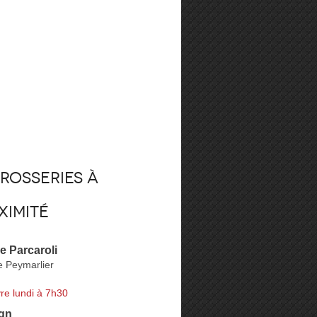
rosseries à
ximité
e Parcaroli
e Peymarlier
re lundi à 7h30
ign