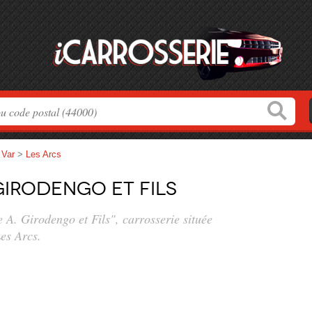
>
Var
>
Les Arcs
Girodengo et Fils
e A. Girodengo et Fils", carrosserie située
es Arcs.