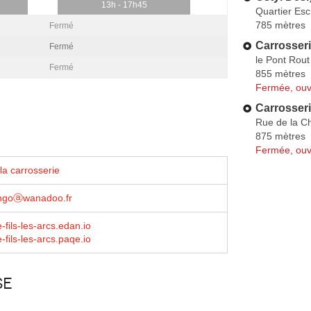
13h - 17h45
Quartier Es
785 mètres
Fermé
Carrosser
Fermé
le Pont Rout
Fermé
855 mètres
Fermée, ouv
Carrosseri
Rue de la Ch
875 mètres
Fermée, ouv
la carrosserie
engoⓐwanadoo.fr
-fils-les-arcs.edan.io
-fils-les-arcs.paqe.io
se