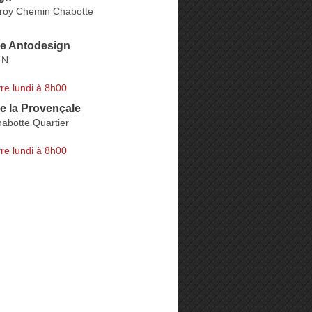
croy Chemin Chabotte
ie Antodesign
 N
re lundi à 8h00
e la Provençale
abotte Quartier
re lundi à 8h00