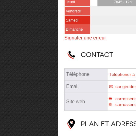
Jeudi
7h45 - 12h
Vendredi
Samedi
Dimanche
Signaler une erreur
Contact
Téléphone
Téléphoner à 
Email
car.girod
carrosserie
Site web
carrosserie
Plan et adres