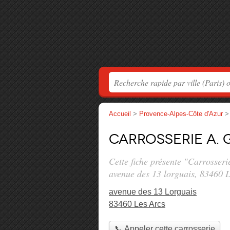
Accueil
>
Provence-Alpes-Côte d'Azur
Carrosserie A. 
Cette fiche présente "Carrosseri
avenue des 13 lorguais
, 83460 L
avenue des 13 Lorguais
83460 Les Arcs
📞 Appeler cette carrosserie