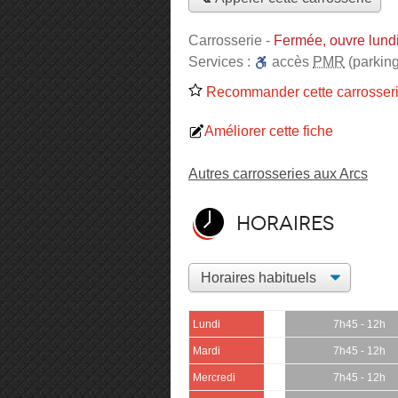
Carrosserie
-
Fermée, ouvre lund
Services :
accès
PMR
(parking
Recommander cette carrosser
Améliorer cette fiche
Autres carrosseries aux Arcs
Horaires
Lundi
7h45 - 12h
Mardi
7h45 - 12h
Mercredi
7h45 - 12h