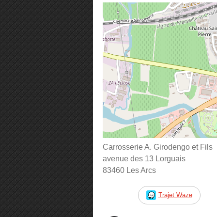
Carrosserie A. Girodengo et Fils
avenue des 13 Lorguais
83460 Les Arcs
Trajet Waze