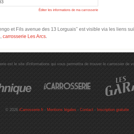
83
Éditer les informations de ma carrosserie
ngo et Fils avenue des 13 Lorguais" est visible via les liens su
3
,
carrosserie Les Arcs
.
erie est le site d'informations qui vous permettra de trouver le carrossier de vot
© 2026
iCarrosserie.fr
-
Mentions légales
-
Contact
-
Inscription gratuite