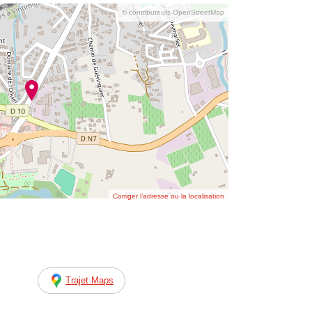
© contributeurs OpenStreetMap
Corriger l’adresse ou la localisation
Trajet Maps