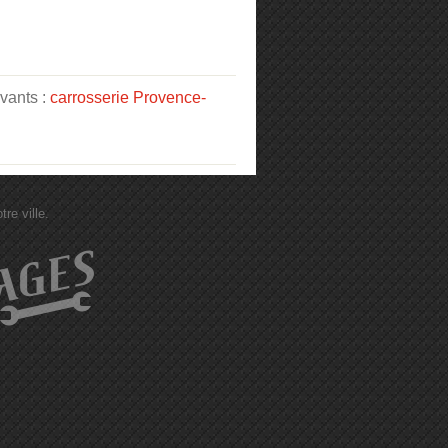
ivants :
carrosserie Provence-
re ville.