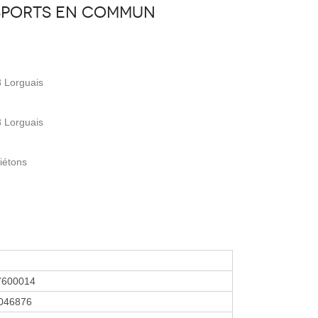
sports en commun
3 Lorguais
3 Lorguais
iétons
7600014
046876