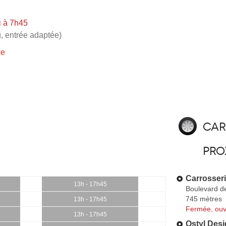
i à 7h45
, entrée adaptée)
ie
Car
pro
Carrosseri
13h - 17h45
Boulevard d
745 mètres
13h - 17h45
Fermée, ouv
13h - 17h45
Ostyl Des