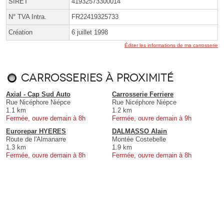
SIRET
41932573300014
N° TVA Intra.
FR22419325733
Création
6 juillet 1998
Éditer les informations de ma carrosserie
Carrosseries à proximité
Axial - Cap Sud Auto
Carrosserie Ferriere
Rue Nicéphore Niépce
Rue Nicéphore Niépce
1.1 km
1.2 km
Fermée, ouvre demain à 8h
Fermée, ouvre demain à 9h
Eurorepar HYERES
DALMASSO Alain
Route de l'Almanarre
Montée Costebelle
1.3 km
1.9 km
Fermée, ouvre demain à 8h
Fermée, ouvre demain à 8h