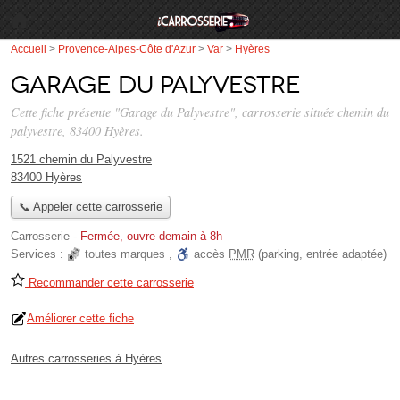
Accueil
>
Provence-Alpes-Côte d'Azur
>
Var
>
Hyères
Garage du Palyvestre
Cette fiche présente "Garage du Palyvestre", carrosserie située
chemin du
palyvestre
, 83400 Hyères.
1521 chemin du Palyvestre
83400 Hyères
📞 Appeler cette carrosserie
Carrosserie
-
Fermée, ouvre demain à 8h
Services :
toutes marques
,
accès
PMR
(parking, entrée adaptée)
Recommander cette carrosserie
Améliorer cette fiche
Autres carrosseries à Hyères