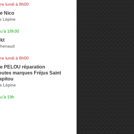
re lundi à 8h00
e Nico
s Lépine
qu'à 18h30
kt
chenaud
re lundi à 8h00
ie PELOU réparation
toutes marques Fréjus Saint
apitou
s Lépine
qu'à 19h