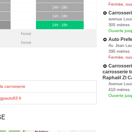
Fermée, ouv
14h - 18h
Carrosseri
14h - 18h
avenue Loui
305 mètres
14h - 18h
Ouverte jus
Fermé
Auto Prefe
Fermé
Av. Jean La
395 mètres
Fermée, ouv
Carrosser
carrosserie 
Raphaël ZI C
Avenue Loui
la carrosserie
410 mètres
Ouverte jus
gpauto83.fr
se