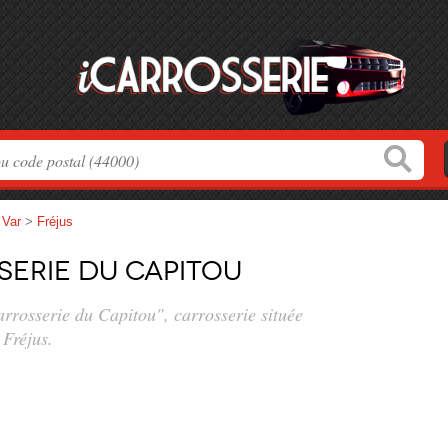
>
Var
>
Fréjus
serie du Capitou
arrosserie du Capitou", carrosserie située
 Fréjus.