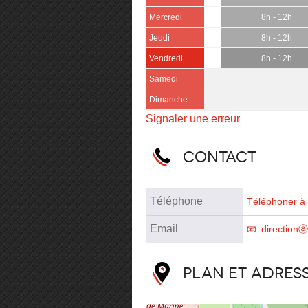
Mercredi
8h - 12h
Jeudi
8h - 12h
Vendredi
8h - 12h
Samedi
Dimanche
Signaler une erreur
Contact
Téléphone
Téléphoner à 
Email
directionⓐ
Plan et adres