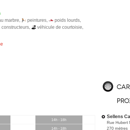
h
au marbre
,
peintures
,
poids lourds
,
s constructeurs
,
véhicule de courtoisie
,
ie
Car
pro
Sellens Ca
14h - 18h
Rue Hubert
270 mètres
14h - 18h