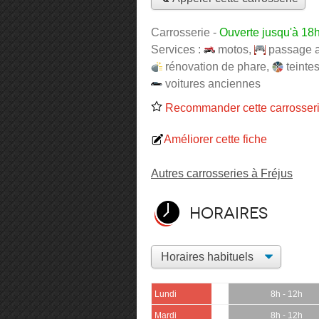
Carrosserie
-
Ouverte jusqu'à 18
Services :
motos
,
passage 
rénovation de phare
,
teinte
voitures anciennes
Recommander cette carrosser
Améliorer cette fiche
Autres carrosseries à Fréjus
Horaires
Lundi
8h - 12h
Mardi
8h - 12h