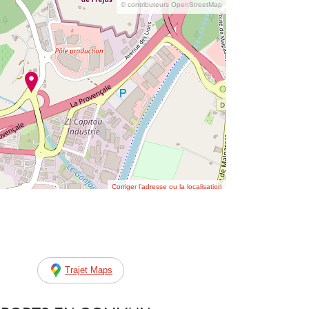
© contributeurs OpenStreetMap
Corriger l’adresse ou la localisation
Trajet Maps