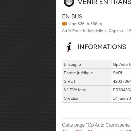
Venir en tran
En bus
Ligne 826, à 356 m
Arrêt Zone Industrielle le Capitou -
Informations
Enseigne
Gp Auto C
Forme juridique
SARL
SIRET
4203786
N° TVA Intra.
FR59420
Création
14 juin 2
Cette page "Gp Auto Carrosserie d