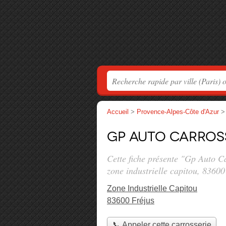
Accueil
>
Provence-Alpes-Côte d'Azur
Gp Auto Carros
Cette fiche présente "Gp Auto C
zone industrielle capitou
, 83600
Zone Industrielle Capitou
83600 Fréjus
📞 Appeler cette carrosserie