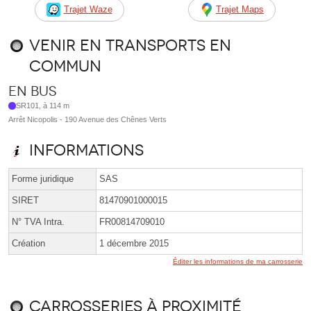
Trajet Waze
Trajet Maps
Venir en transports en
commun
En bus
SR101, à 114 m
Arrêt Nicopolis - 190 Avenue des Chênes Verts
Informations
Forme juridique
SAS
SIRET
81470901000015
N° TVA Intra.
FR00814709010
Création
1 décembre 2015
Éditer les informations de ma carrosserie
Carrosseries à proximité