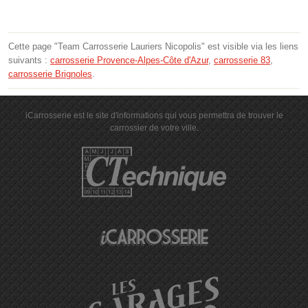
Cette page "Team Carrosserie Lauriers Nicopolis" est visible via les liens
suivants :
carrosserie Provence-Alpes-Côte d'Azur
,
carrosserie 83
,
carrosserie Brignoles
.
iCarrosserie est le site d'informations qui vous permettra de trouver le
carrossier de votre ville.