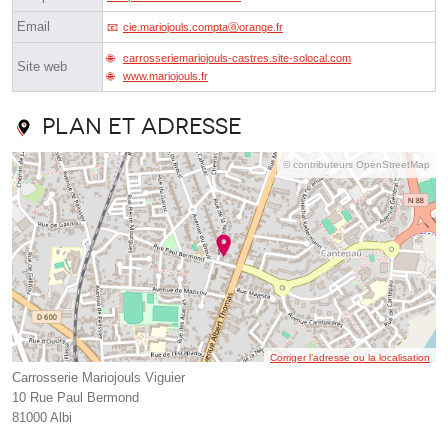
Email
cie.mariojouls.comptaⓐorange.fr
carrosseriemariojouls-castres.site-solocal.com
Site web
www.mariojouls.fr
Plan et adresse
© contributeurs OpenStreetMap
Corriger l’adresse ou la localisation
Carrosserie Mariojouls Viguier
10 Rue Paul Bermond
81000 Albi