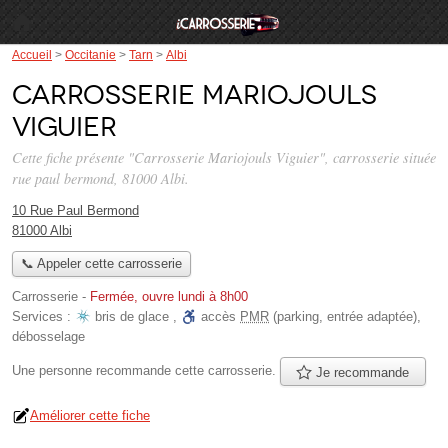
Accueil
>
Occitanie
>
Tarn
>
Albi
Carrosserie Mariojouls
Viguier
Cette fiche présente "Carrosserie Mariojouls Viguier", carrosserie située
rue paul bermond
, 81000 Albi.
10 Rue Paul Bermond
81000 Albi
📞 Appeler cette carrosserie
Carrosserie
-
Fermée, ouvre lundi à 8h00
Services :
bris de glace
,
accès
PMR
(parking, entrée adaptée)
,
débosselage
Une personne
recommande
cette carrosserie.
Je recommande
Améliorer cette fiche