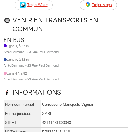
Trajet Waze
Trajet Maps
Venir en transports en
commun
En bus
Ligne J, à 82 m
Arrêt Bermond - 23 Rue Paul Bermond
Ligne A, à 82 m
Arrêt Bermond - 23 Rue Paul Bermond
Ligne 47, à 82 m
Arrêt Bermond - 23 Rue Paul Bermond
Informations
Nom commercial
Carrosserie Mariojouls Viguier
Forme juridique
SARL
SIRET
42141461600043
N° TVA Intra.
FR83421414616