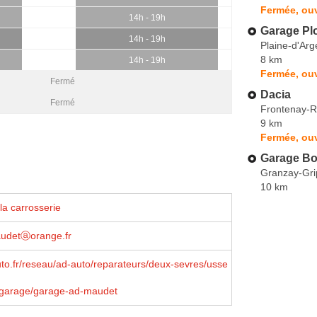
Fermée, ouv
14h - 19h
Garage Pl
14h - 19h
Plaine-d'Ar
8 km
14h - 19h
Fermée, ouv
Fermé
Dacia
Fermé
Frontenay-
9 km
Fermée, ouv
Garage Bo
Granzay-Gri
10 km
la carrosserie
udetⓐorange.fr
o.fr/reseau/ad-auto/reparateurs/deux-sevres/usse
/garage/garage-ad-maudet