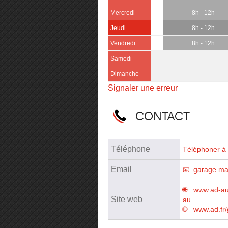
Mercredi
8h - 12h
Jeudi
8h - 12h
Vendredi
8h - 12h
Samedi
Dimanche
Signaler une erreur
Contact
Téléphone
Téléphoner à 
Email
garage.ma
www.ad-aut
Site web
au
www.ad.fr