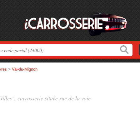
vres
>
Val-du-Mignon
lles", carrosserie située
rue de la voie