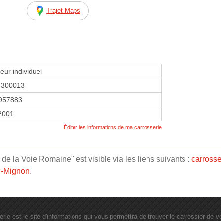
Trajet Maps
eur individuel
8300013
957883
 2001
Éditer les informations de ma carrosserie
 la Voie Romaine" est visible via les liens suivants :
carrosse
du-Mignon
.
erie est le site d'informations qui vous permettra de trouver le carrossier de vot