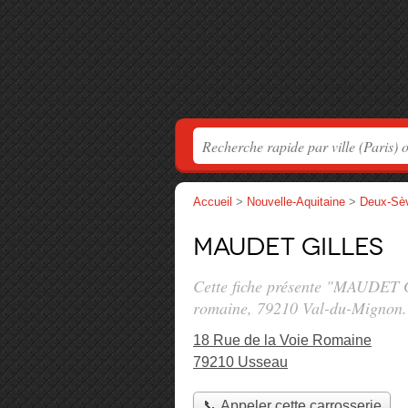
Accueil
>
Nouvelle-Aquitaine
>
Deux-Sè
MAUDET Gilles
Cette fiche présente "MAUDET Gi
romaine
, 79210 Val-du-Mignon.
18 Rue de la Voie Romaine
79210 Usseau
📞 Appeler cette carrosserie