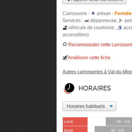
Carrosserie -
artisan
-
Fermée,
Services :
dépanneuse
,
pei
véhicule de courtoisie
,
acc
accessibles)
Recommander cette carrosser
Améliorer cette fiche
Autres carrosseries à Val-du-Mig
Horaires
Lundi
9h - 12h
Mardi
8h - 12h