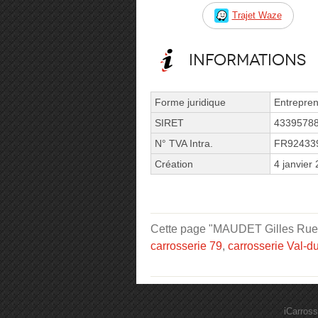
Trajet Waze
Informations
Forme juridique
Entrepren
SIRET
4339578
N° TVA Intra.
FR92433
Création
4 janvier
Cette page "MAUDET Gilles Rue de
carrosserie 79
,
carrosserie Val-
iCarross