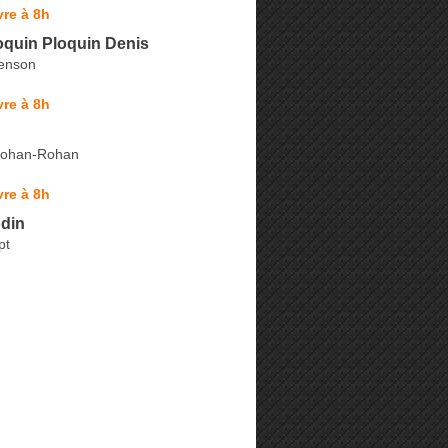
re à 8h
oquin Ploquin Denis
genson
re à 8h
Rohan-Rohan
re à 8h
din
pt