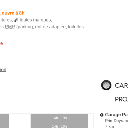
 ouvre à 8h
ntures
,
toutes marques
,
ès
PMR
(parking, entrée adaptée, toilettes
ie
non
Car
pro
Garage Pa
14h - 19h
Prin-Deyran
7 km
14h - 19h