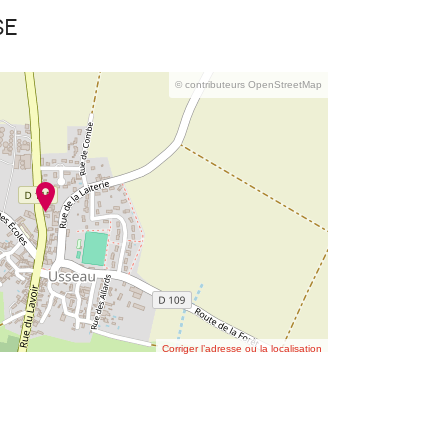
se
© contributeurs OpenStreetMap
Corriger l’adresse ou la localisation