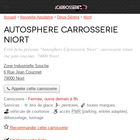
Accueil
>
Nouvelle-Aquitaine
>
Deux-Sèvres
>
Niort
Autosphere Carrosserie
Niort
Cette fiche présente "Autosphere Carrosserie Niort", carrosserie située
rue jean couzinet
, 79000 Niort.
Zone Industrielle Souche
6 Rue Jean Couzinet
79000 Niort
📞 Appeler cette carrosserie
Carrosserie
-
Fermée, ouvre demain à 8h
Services :
bris de glace
,
peintures
,
toutes marques
,
véhicule de courtoisie
,
accès
PMR
(parking, entrée adaptée)
,
débosselage
,
lustrage
Recommander cette carrosserie