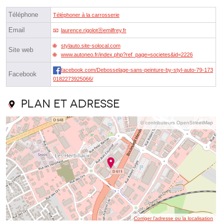
Téléphone
Téléphoner à la carrosserie
Email
laurence.rigolotⓐemilfrey.fr
stylauto.site-solocal.com
Site web
www.autoneo.fr/index.php?ref_page=societes&id=2226
facebook.com/Debosselage-sans-peinture-by-styl-auto-79-173
Facebook
0182273925066/
Plan et adresse
© contributeurs OpenStreetMap
Corriger l’adresse ou la localisation