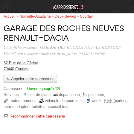
Accueil
>
Nouvelle-Aquitaine
>
Deux-Sèvres
>
Courlay
GARAGE DES ROCHES NEUVES
RENAULT-Dacia
Cette fiche présente "GARAGE DES ROCHES NEUVES RENAULT-
Dacia", carrosserie située
rue de la gâtine
, 79440 Courlay.
82 Rue de la Gâtine
79440 Courlay
📞 Appeler cette carrosserie
Carrosserie
-
Ouverte jusqu'à 12h
Services :
bris de glace
,
dépanneuse
,
peintures
,
toutes marques
,
véhicule de courtoisie
,
accès
PMR
(parking,
entrée adaptée, toilettes accessibles)
Recommander cette carrosserie