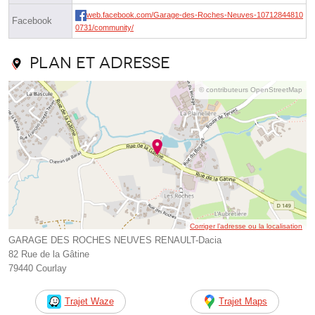
web.facebook.com/Garage-des-Roches-Neuves-10712844810
Facebook
0731/community/
Plan et adresse
© contributeurs OpenStreetMap
Corriger l’adresse ou la localisation
GARAGE DES ROCHES NEUVES RENAULT-Dacia
82 Rue de la Gâtine
79440 Courlay
Trajet Waze
Trajet Maps