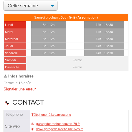
Samedi prochain :
Jour férié (Assomption)
Lundi
8h - 12h
14h - 18h30
Mardi
8h - 12h
14h - 18h30
Mercredi
8h - 12h
14h - 18h30
Jeudi
8h - 12h
14h - 18h30
Vendredi
8h - 12h
14h - 18h30
Samedi
Fermé
(15 août)
Dimanche
Fermé
Fermé le 15 août
Signaler une erreur
Contact
Téléphone
Téléphoner à la carrosserie
garagedesrochesneuves-79.fr
Site web
www.garagedesrochesneuves.fr