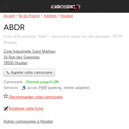
Accueil
>
Île-de-France
>
Yvelines
>
Houdan
Abdr
Cette fiche présente "Abdr", carrosserie située
rue des garennes
, 78550
Houdan.
Zone Industrielle Saint Mathieu
16 Rue des Garennes
78550 Houdan
📞 Appeler cette carrosserie
Carrosserie
-
Ouverte jusqu'à 18h
Services :
accès
PMR
(parking, entrée adaptée)
Recommander cette carrosserie
Améliorer cette fiche
Autres carrosseries à Houdan