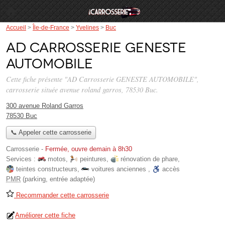
Accueil
>
Île-de-France
>
Yvelines
>
Buc
AD Carrosserie GENESTE
AUTOMOBILE
Cette fiche présente "AD Carrosserie GENESTE AUTOMOBILE",
carrosserie située
avenue roland garros
, 78530 Buc.
300 avenue Roland Garros
78530 Buc
📞 Appeler cette carrosserie
Carrosserie
-
Fermée, ouvre demain à 8h30
Services :
motos
,
peintures
,
rénovation de phare
,
teintes constructeurs
,
voitures anciennes
,
accès
PMR
(parking, entrée adaptée)
Recommander cette carrosserie
Améliorer cette fiche