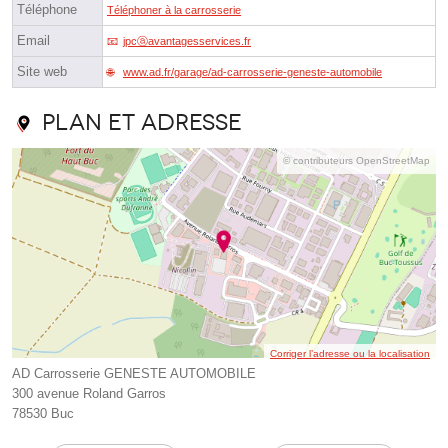
Téléphone
Téléphoner à la carrosserie
Email
jpcⓐavantagesservices.fr
Site web
www.ad.fr/garage/ad-carrosserie-geneste-automobile
Plan et adresse
© contributeurs OpenStreetMap
Corriger l’adresse ou la localisation
AD Carrosserie GENESTE AUTOMOBILE
300 avenue Roland Garros
78530 Buc