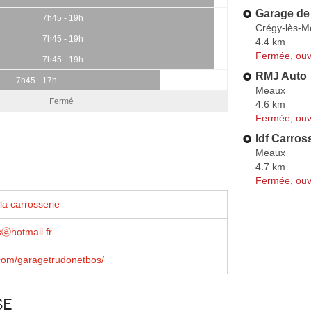
Garage de
7h45 - 19h
Crégy-lès-M
7h45 - 19h
4.4 km
Fermée, ouv
7h45 - 19h
RMJ Auto
7h45 - 17h
Meaux
Fermé
4.6 km
Fermée, ouv
Idf Carros
Meaux
4.7 km
Fermée, ouv
la carrosserie
sⓐhotmail.fr
com/garagetrudonetbos/
se