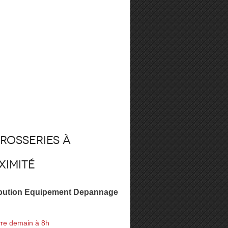
rosseries à
ximité
ibution Equipement Depannage
re demain à 8h