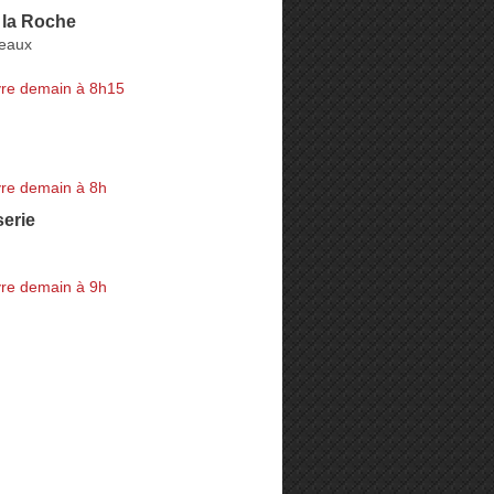
 la Roche
eaux
re demain à 8h15
re demain à 8h
serie
re demain à 9h