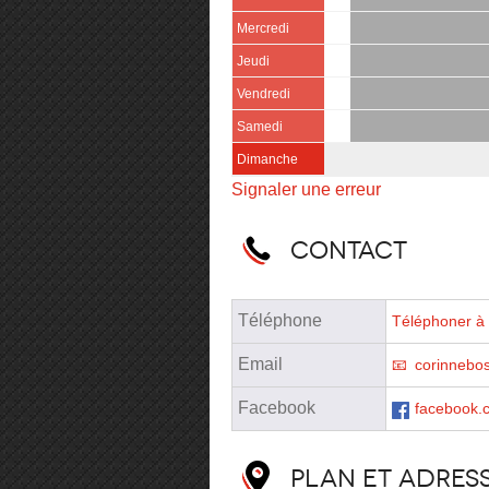
Mercredi
Jeudi
Vendredi
Samedi
Dimanche
Signaler une erreur
Contact
Téléphone
Téléphoner à 
Email
corinnebo
Facebook
facebook.
Plan et adres