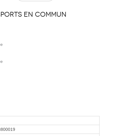
sports en commun
ne
ne
3800019