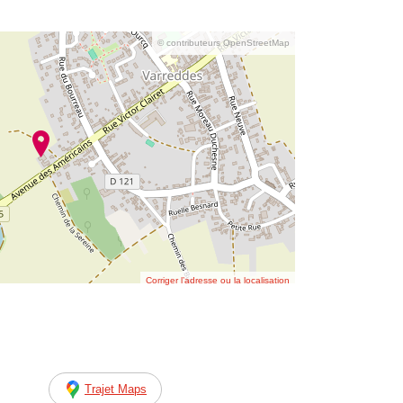
© contributeurs OpenStreetMap
Corriger l’adresse ou la localisation
Trajet Maps