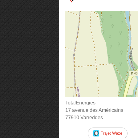
TotalEnergies
17 avenue des Américains
77910 Varreddes
Trajet Waze