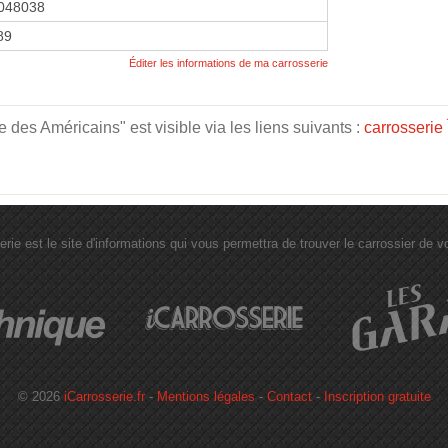
048038
89
Éditer les informations de ma carrosserie
des Américains" est visible via les liens suivants :
carrosserie
erie est le site d'informations qui vous permettra de trouver le carrossier de vot
© 2026
iCarrosserie.fr
-
Mentions légales
-
Contact
-
Inscription gratuite