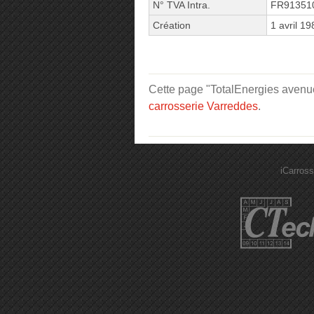
N° TVA Intra.
FR91351
Création
1 avril 19
Cette page "TotalEnergies avenue 
carrosserie Varreddes
.
iCarross