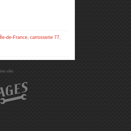
 Île-de-France
,
carrosserie 77
,
re ville.