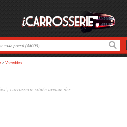
e
>
Varreddes
ies", carrosserie située
avenue des