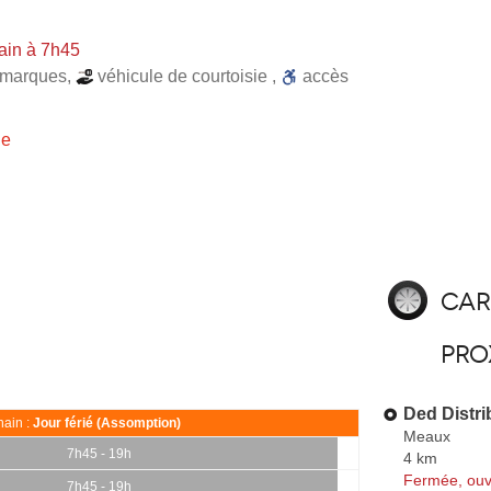
ain à 7h45
 marques
,
véhicule de courtoisie
,
accès
ie
Car
pro
Ded Distr
ain :
Jour férié (Assomption)
Meaux
7h45 - 19h
4 km
Fermée, ouv
7h45 - 19h