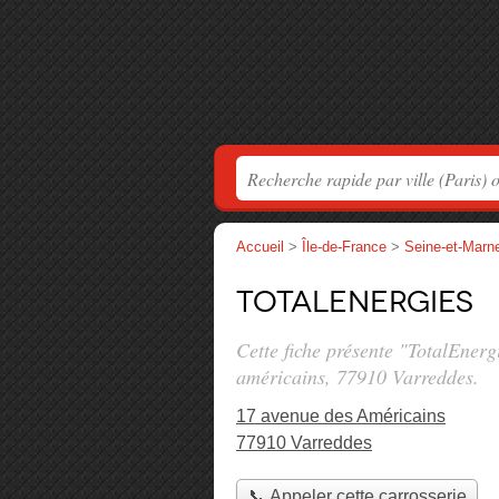
Accueil
>
Île-de-France
>
Seine-et-Marn
TotalEnergies
Cette fiche présente "TotalEnerg
américains
, 77910 Varreddes.
17 avenue des Américains
77910 Varreddes
📞 Appeler cette carrosserie