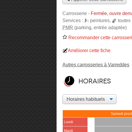
Carrosserie
-
Fermée, ouvre dem
Services :
peintures
,
toutes
PMR
(parking, entrée adaptée)
Recommander cette carrosser
Améliorer cette fiche
Autres carrosseries à Varreddes
Horaires
Samedi proch
Lundi
Mardi