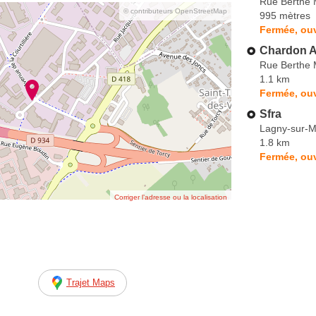
Rue Berthe 
© contributeurs OpenStreetMap
995 mètres
Fermée, ou
Chardon A
Rue Berthe 
1.1 km
Fermée, ou
Sfra
Lagny-sur-
1.8 km
Fermée, ouv
Corriger l’adresse ou la localisation
Trajet Maps