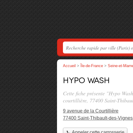
Accueil
>
Île-de-France
>
Seine-et-Marn
Hypo Wash
Cette fiche présente "Hypo Wash
courtillière
, 77400 Saint-Thibaul
9 avenue de la Courtillière
77400 Saint-Thibault-des-Vignes
📞 Appeler cette carrosserie