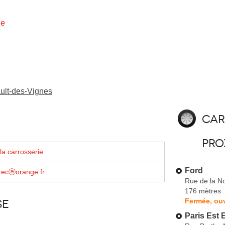
ie
ault-des-Vignes
Car
pro
la carrosserie
Ford
trecⓐorange.fr
Rue de la N
176 mètres
Fermée, ou
se
Paris Est 