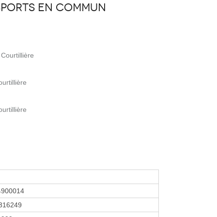
sports en commun
Courtillière
rtillière
rtillière
4900014
316249