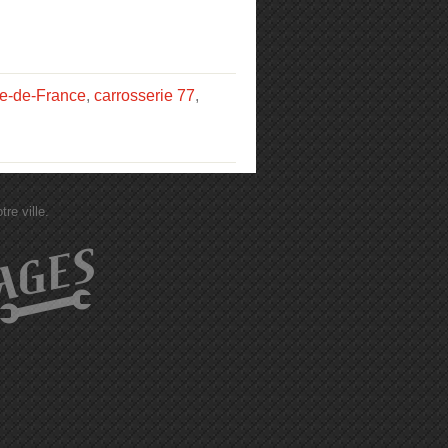
Île-de-France
,
carrosserie 77
,
re ville.