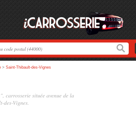
e
>
Saint-Thibault-des-Vignes
", carrosserie située
avenue de la
t-des-Vignes.