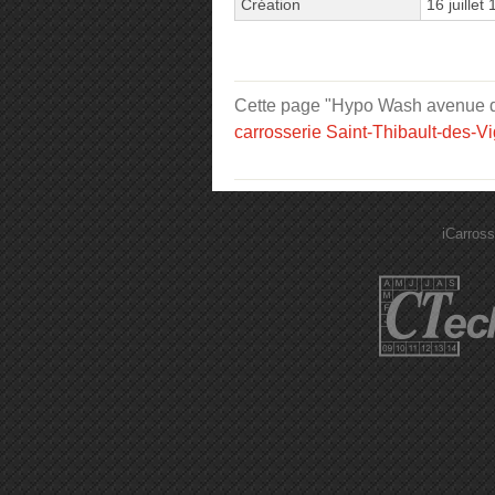
Création
16 juillet
Cette page "Hypo Wash avenue de l
carrosserie Saint-Thibault-des-V
iCarross