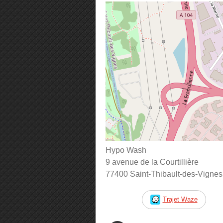
Hypo Wash
9 avenue de la Courtillière
77400 Saint-Thibault-des-Vignes
Trajet Waze