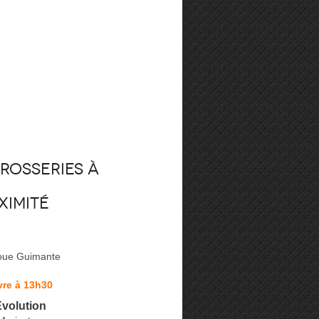
rosseries à
ximité
oue Guimante
vre à 13h30
Evolution