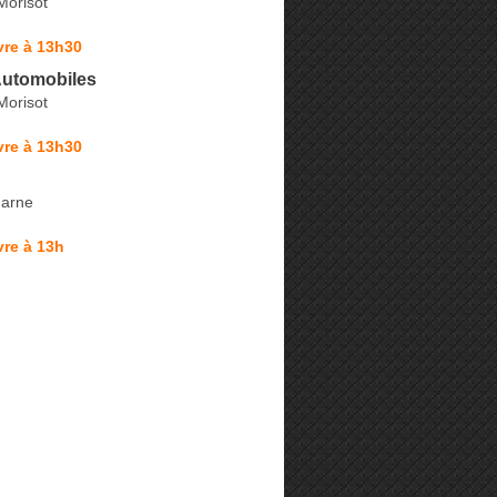
Morisot
vre à 13h30
utomobiles
Morisot
vre à 13h30
Marne
re à 13h