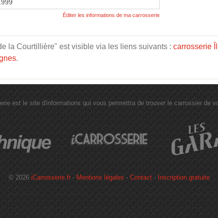
 1999
Éditer les informations de ma carrosserie
a Courtillière" est visible via les liens suivants :
carrosserie 
ignes
.
erie est le site d'informations qui vous permettra de trouver le carrossier de vot
© 2026
iCarrosserie.fr
-
Mentions légales
-
Contact
-
Inscription gratuite