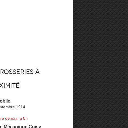
rosseries à
ximité
obile
eptembre 1914
re demain à 8h
ie Mécanique Cuisy