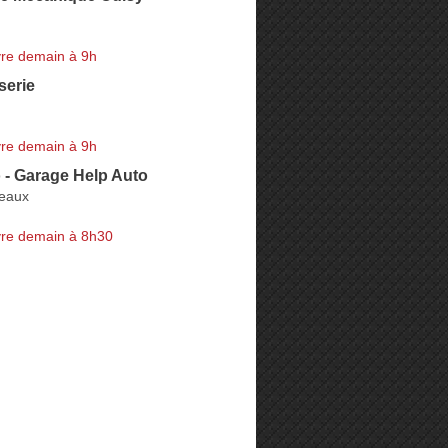
re demain à 9h
serie
re demain à 9h
 - Garage Help Auto
eaux
re demain à 8h30