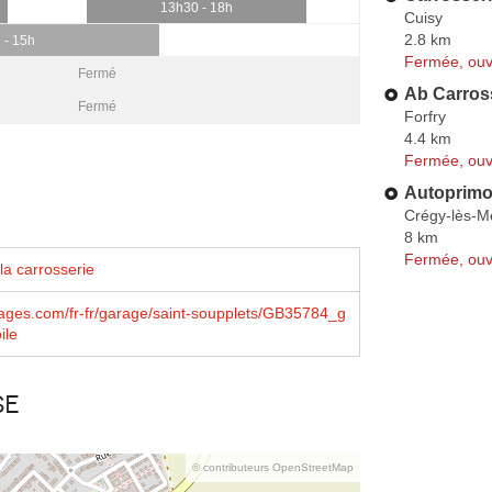
13h30 - 18h
Cuisy
2.8 km
 - 15h
Fermée, ouv
Fermé
Ab Carros
Fermé
Forfry
4.4 km
Fermée, ouv
Autoprimo
Crégy-lès-M
8 km
Fermée, ouv
la carrosserie
ages.com/fr-fr/garage/saint-soupplets/GB35784_g
ile
se
© contributeurs OpenStreetMap