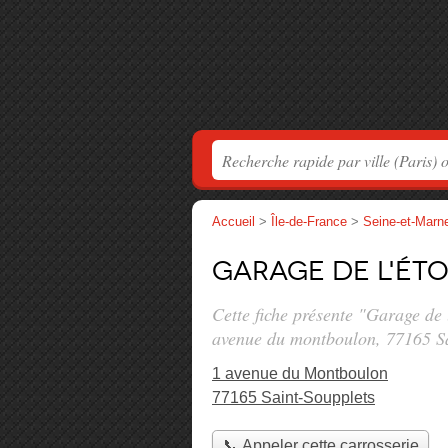
Accueil
>
Île-de-France
>
Seine-et-Marn
Garage de l'Éto
Cette fiche présente "Garage de 
avenue du montboulon
, 77165 S
1 avenue du Montboulon
77165 Saint-Soupplets
📞 Appeler cette carrosserie