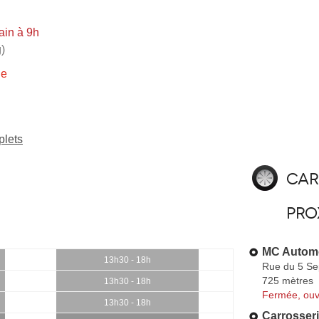
ain à 9h
)
ie
plets
Car
pro
MC Autom
13h30 - 18h
Rue du 5 S
725 mètres
13h30 - 18h
Fermée, ouv
13h30 - 18h
Carrosser