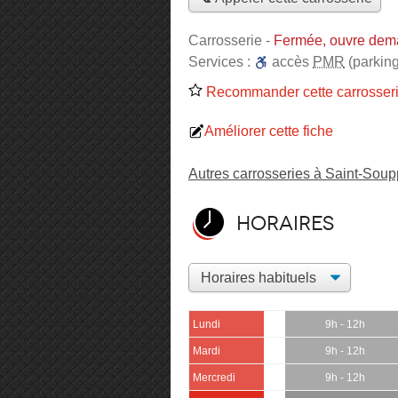
Carrosserie
-
Fermée, ouvre dem
Services :
accès
PMR
(parking
Recommander cette carrosser
Améliorer cette fiche
Autres carrosseries à Saint-Soup
Horaires
Lundi
9h - 12h
Mardi
9h - 12h
Mercredi
9h - 12h