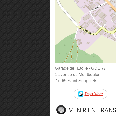
Garage de l'Étoile - GDE 77
1 avenue du Montboulon
77165 Saint-Soupplets
Trajet Waze
Venir en tran