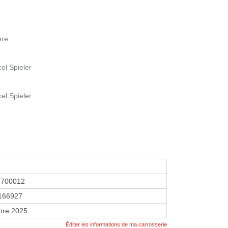
ère
el Spieler
el Spieler
2700012
166927
bre 2025
Éditer les informations de ma carrosserie