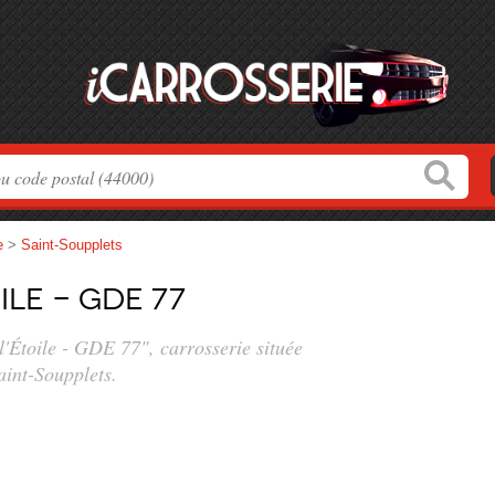
e
>
Saint-Soupplets
ile - GDE 77
l'Étoile - GDE 77", carrosserie située
aint-Soupplets.