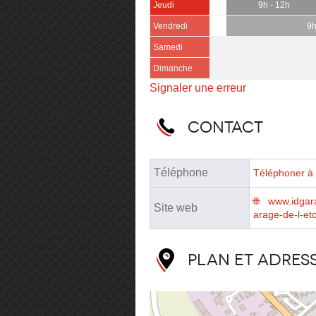
Jeudi
9h - 12h
Vendredi
9h
Samedi
Dimanche
Signaler une erreur
Contact
Téléphone
Téléphoner à 
www.idgar
Site web
arage-de-l-eto
Plan et adres